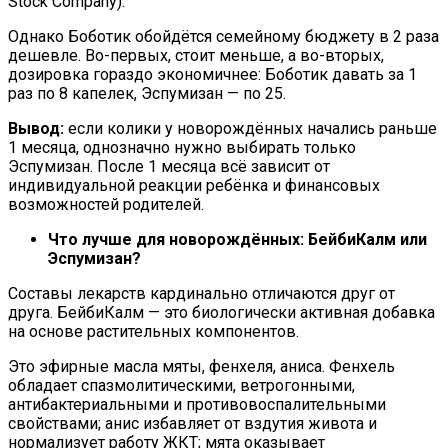
Stock Company).
Однако Боботик обойдётся семейному бюджету в 2 раза
дешевле. Во-первых, стоит меньше, а во-вторых,
дозировка гораздо экономичнее: Боботик давать за 1
раз по 8 капелек, Эспумизан — по 25.
Вывод:
если колики у новорождённых начались раньше
1 месяца, однозначно нужно выбирать только
Эспумизан. После 1 месяца всё зависит от
индивидуальной реакции ребёнка и финансовых
возможностей родителей.
Что лучше для новорождённых: БейбиКалм или
Эспумизан?
Составы лекарств кардинально отличаются друг от
друга. БейбиКалм — это биологически активная добавка
на основе растительных компонентов.
Это эфирные масла мяты, фенхеля, аниса. Фенхель
обладает спазмолитическими, ветрогонными,
антибактериальными и противовоспалительными
свойствами; анис избавляет от вздутия живота и
нормализует работу ЖКТ; мята оказывает