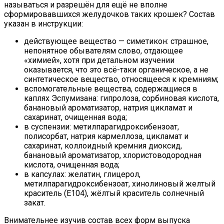
называться и разрешён для ещё не вполне
сформировавшихся желудочков таких крошек? Состав
указан в инструкции:
действующее вещество — симетикон: страшное,
непонятное обывателям слово, отдающее
«химией», хотя при детальном изучении
оказывается, что это всё-таки органическое, а не
синтетическое вещество, относящееся к кремниям;
вспомогательные вещества, содержащиеся в
каплях Эспумизана: гипролоза, сорбиновая кислота,
банановый ароматизатор, натрия цикламат и
сахаринат, очищенная вода;
в суспензии: метилпарагидроксибензоат,
полисорбат, натрия кармеллоза, цикламат и
сахаринат, коллоидный кремния диоксид,
банановый ароматизатор, хлористоводородная
кислота, очищенная вода;
в капсулах: желатин, глицерол,
метилпарагидроксибензоат, хинолиновый желтый
краситель (Е104), жёлтый краситель солнечный
закат.
Внимательнее изучив состав всех форм выпуска