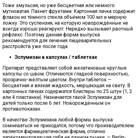
Тоже эмульсия, но уже бесцветная или немного
мутноватая. Пахнет фруктами. Картонная пачка содержит
флакон из тёмного стекла объёмом 100 мл и мерную
ложку. Это суспензия, на которую новорождённые не
всегда хорошо реагируют. Нередко вызывает рвотный
рефлекс. Поэтому данная форма выпуска
рекомендуется для лечения пищеварительных
расстройств уже после года.
Эспумизан в капсулах / таблетках
Препарат представляет собой желатиновые круглые
капсулы со швом. Отличаются гладкой поверхностью,
прозрачно-жёлтым цветом. Внутри таблеток —
бесцветная и вязкая жидкость, мерцающая на свету. В
картонных пачках содержатся блистеры по 25 штук (1, 2
или 4 пластинки). Назначается такой Эспумизан для
детей только после 6 лет. Новорождённым он
противопоказан.
В качестве Эспумизана любой формы выпуска
сомневаться не приходится, потому что производителем
является фармацевтическая фирма, отлично
зарекомендовавшая себя на данном рынке, — Berlin-