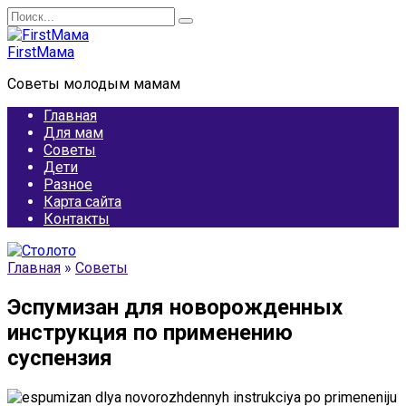
Перейти
Search
к
for:
содержанию
FirstМама
Советы молодым мамам
Главная
Для мам
Советы
Дети
Разное
Карта сайта
Контакты
Главная
»
Советы
Эспумизан для новорожденных
инструкция по применению
суспензия