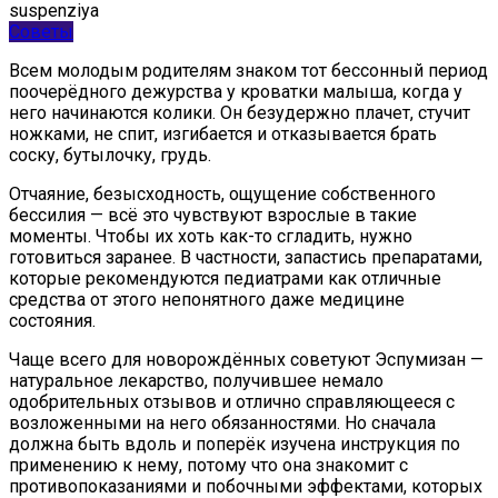
Советы
Всем молодым родителям знаком тот бессонный период
поочерёдного дежурства у кроватки малыша, когда у
него начинаются колики. Он безудержно плачет, стучит
ножками, не спит, изгибается и отказывается брать
соску, бутылочку, грудь.
Отчаяние, безысходность, ощущение собственного
бессилия — всё это чувствуют взрослые в такие
моменты. Чтобы их хоть как-то сгладить, нужно
готовиться заранее. В частности, запастись препаратами,
которые рекомендуются педиатрами как отличные
средства от этого непонятного даже медицине
состояния.
Чаще всего для новорождённых советуют Эспумизан —
натуральное лекарство, получившее немало
одобрительных отзывов и отлично справляющееся с
возложенными на него обязанностями. Но сначала
должна быть вдоль и поперёк изучена инструкция по
применению к нему, потому что она знакомит с
противопоказаниями и побочными эффектами, которых