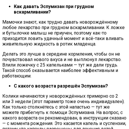
Как давать Эспумизан при грудном
вскармливании?
Мамочки знают, как трудно давать новорождённому
любое лекарство при грудном вскармливании. К ложке
и бутылочке малыш не приучен, поэтому как-то
приходится ловить удачный момент и всё-таки вливать
живительную жидкость в ротик младенца.
Делать это лучше в середине кормления, чтобы он не
почувствовал нового вкуса и не выплюнул лекарство.
Влили ложечку с 25 капельками — тут же дали грудь.
Такой способ оказывается наиболее эффективным и
работающим.
С какого возраста разрешён Эспумизан?
Колики начинаются у новорождённых примерно со 2
или 3 недели (этот параметр тоже очень индивидуален).
Как только столкнётесь с этой напастью — тут же
можете прибегнуть к помощи Эспумизана. На вопрос, с
какого возраста он рекомендован, в инструкции сказано
— с момента рождения. Это касается капель и суспензии,
потому что капсулы разрешены для лечения детей