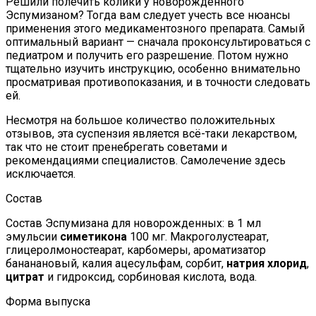
Решили полечить колики у новорождённого
Эспумизаном? Тогда вам следует учесть все нюансы
применения этого медикаментозного препарата. Самый
оптимальный вариант — сначала проконсультироваться с
педиатром и получить его разрешение. Потом нужно
тщательно изучить инструкцию, особенно внимательно
просматривая противопоказания, и в точности следовать
ей.
Несмотря на большое количество положительных
отзывов, эта суспензия является всё-таки лекарством,
так что не стоит пренебрегать советами и
рекомендациями специалистов. Самолечение здесь
исключается.
Состав
Состав Эспумизана для новорожденных: в 1 мл
эмульсии
симетикона
100 мг. Макроголустеарат,
глицеролмоностеарат, карбомеры, ароматизатор
бананановый, калия ацесульфам, сорбит,
натрия хлорид
,
цитрат
и гидроксид, сорбиновая кислота, вода.
Форма выпуска