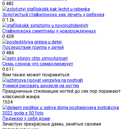
0
482
Золотистый стафилококк как лечить у ребенка
0
1.2k.
Стафилококк симптомы у новорожденных
0
428
Последствия гриппа у детей
0
484
Семь слонов что символизирует
0
611
Вам также может понравиться
Учимся рисовать вензеля на ногтях
Праздничные стилизации ногтей до сих пор поражают
классикой жанра.
1
534
Педикюр у себя дома
Зачастую прекрасные дамы, занятые своими