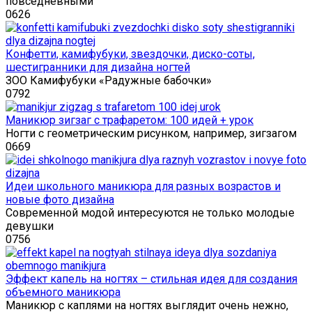
повседневными
0
626
Конфетти, камифубуки, звездочки, диско-соты,
шестигранники для дизайна ногтей
ЗОО Камифубуки «Радужные бабочки»
0
792
Маникюр зигзаг с трафаретом: 100 идей + урок
Ногти с геометрическим рисунком, например, зигзагом
0
669
Идеи школьного маникюра для разных возрастов и
новые фото дизайна
Современной модой интересуются не только молодые
девушки
0
756
Эффект капель на ногтях – стильная идея для создания
объемного маникюра
Маникюр с каплями на ногтях выглядит очень нежно,