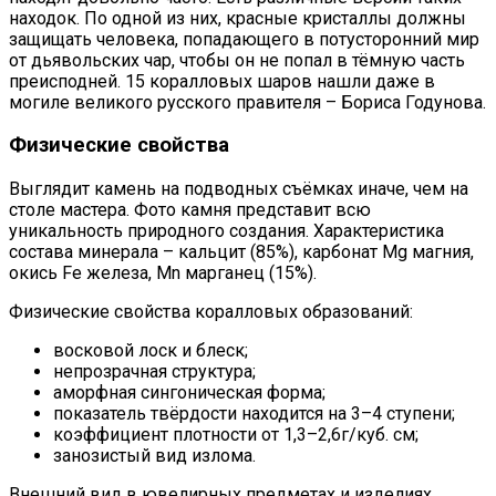
находок. По одной из них, красные кристаллы должны
защищать человека, попадающего в потусторонний мир
от дьявольских чар, чтобы он не попал в тёмную часть
преисподней. 15 коралловых шаров нашли даже в
могиле великого русского правителя – Бориса Годунова.
Физические свойства
Выглядит камень на подводных съёмках иначе, чем на
столе мастера. Фото камня представит всю
уникальность природного создания. Характеристика
состава минерала – кальцит (85%), карбонат Mg магния,
окись Fe железа, Mn марганец (15%).
Физические свойства коралловых образований:
восковой лоск и блеск;
непрозрачная структура;
аморфная сингоническая форма;
показатель твёрдости находится на 3–4 ступени;
коэффициент плотности от 1,3–2,6г/куб. см;
занозистый вид излома.
Внешний вид в ювелирных предметах и изделиях