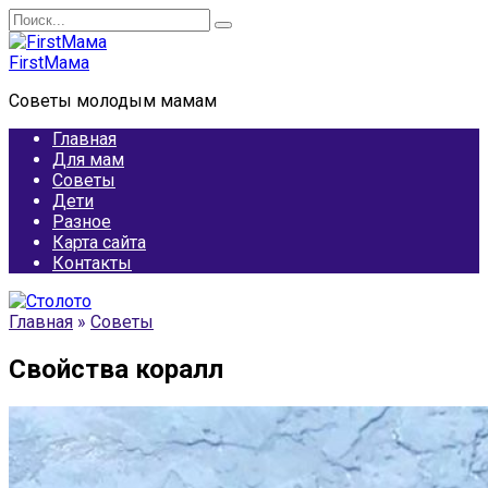
Перейти
Search
к
for:
содержанию
FirstМама
Советы молодым мамам
Главная
Для мам
Советы
Дети
Разное
Карта сайта
Контакты
Главная
»
Советы
Свойства коралл