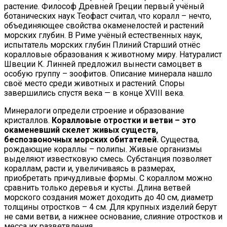
растение. Философ Древней Греции первый учёный
ботанических наук Теофаст считал, что коралл – нечто,
объединяющее свойства окаменелостей и растений
морских глубин. В Риме учёный естественных наук,
испытатель морских глубин Плиний Старший отнёс
коралловые образования к животному миру. Натуралист
Швеции К. Линней предложил вынести самоцвет в
особую группу – зоофитов. Описание минерала нашло
своё место среди животных и растений. Споры
завершились спустя века — в конце XVIII века.
Минералоги определи строение и образование
кристаллов.
Коралловые отростки и ветви – это
окаменевший скелет живых существ,
беспозвоночных морских обитателей.
Существа,
рождающие кораллы – полипы. Живые организмы
выделяют известковую смесь. Субстанция позволяет
кораллам, расти и, увеличиваясь в размерах,
приобретать причудливые формы. С кораллом можно
сравнить только деревья и кусты. Длина ветвей
морского создания может доходить до 40 см, диаметр
толщины отростков – 4 см. Для крупных изделий берут
не сами ветви, а нижнее основание, слияние отростков и
месса их разветвления.