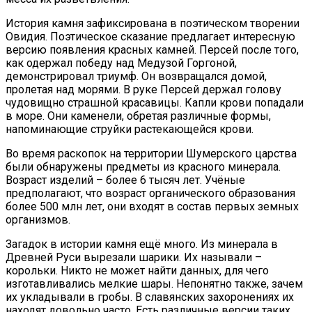
История камня зафиксирована в поэтическом творении
Овидия. Поэтическое сказание предлагает интересную
версию появления красных камней. Персей после того,
как одержал победу над Медузой Горгоной,
демонстрировал триумф. Он возвращался домой,
пролетая над морями. В руке Персей держал голову
чудовищно страшной красавицы. Капли крови попадали
в море. Они каменели, обретая различные формы,
напоминающие струйки растекающейся крови.
Во время раскопок на территории Шумерского царства
были обнаружены предметы из красного минерала.
Возраст изделий – более 6 тысяч лет. Учёные
предполагают, что возраст органического образования
более 500 млн лет, они входят в состав первых земных
организмов.
Загадок в истории камня ещё много. Из минерала в
Древней Руси вырезали шарики. Их называли –
корольки. Никто не может найти данных, для чего
изготавливались мелкие шары. Непонятно также, зачем
их укладывали в гробы. В славянских захоронениях их
находят довольно часто. Есть различные версии таких