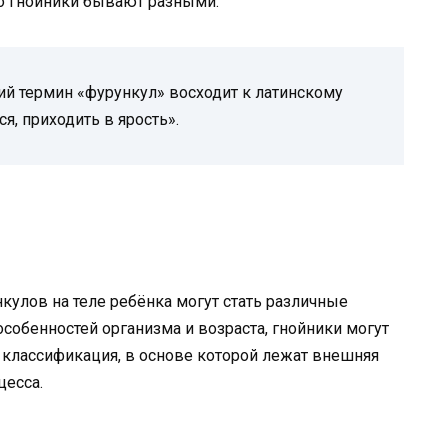
то гнойники бывают разными.
й термин «фурункул» восходит к латинскому
ся, приходить в ярость».
нкулов на теле ребёнка могут стать различные
собенностей организма и возраста, гнойники могут
 классификация, в основе которой лежат внешняя
цесса.