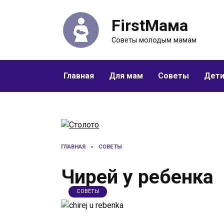
Перейти
к
FirstМама
содержанию
Советы молодым мамам
Главная
Для мам
Советы
Дет
ГЛАВНАЯ
»
СОВЕТЫ
Чирей у ребенка
СОВЕТЫ