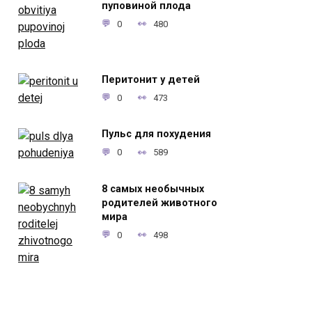
пуповиной плода
0
480
Перитонит у детей
0
473
Пульс для похудения
0
589
8 самых необычных
родителей животного
мира
0
498