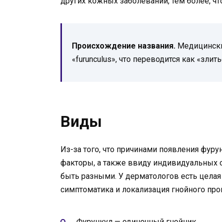
других кожных заболеваний, тем более, ч
Происхождение названия.
Медицински
«furunculus», что переводится как «злить
Виды
Из-за того, что причинами появления фуру
факторы, а также ввиду индивидуальных о
быть разными. У дерматологов есть целая
симптоматика и локализация гнойного про
Фурункул — одиночный гнойник.