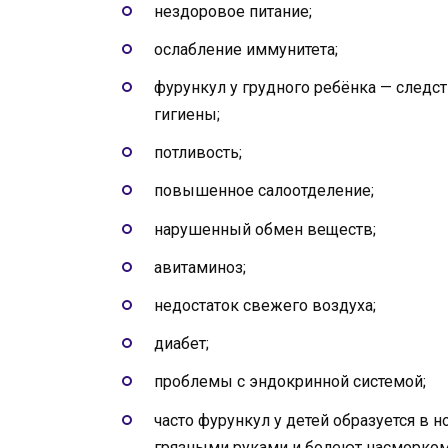
нездоровое питание;
ослабление иммунитета;
фурункул у грудного ребёнка — следс
гигиены;
потливость;
повышенное салоотделение;
нарушенный обмен веществ;
авитаминоз;
недостаток свежего воздуха;
диабет;
проблемы с эндокринной системой;
часто фурункул у детей образуется в н
грязными руками и болеют насморком