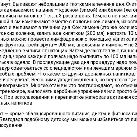
10 минут. Выпивают небольшими глотками в течение дня. Сч
тавливаемого на вине – красном (зимой) или белом (летом)
йся напиток по 1 ст. л. 3 раза в день. Тем, кто не пьет в
ной 4 см измельчают вместе с половинкой лимона, из ост
ют и выпивают в течение дня. Сок лимона (это же количест
онких колечка, залить все кипятком (200 мл), настоять 10 м
дных можно провести лимфодренаж с помощью напитка из ф
 из фруктов: грейпфрута – 900 мл, апельсина и лимона – по
 медленно выпивают натощак. Затем делают теплую ванночк
е дня, через каждые полчаса надо выпивать по 100 мл нап
ься в одеяло. В последующие два дня процедуру надо повт
ур советоваться со специалистом или лечащим врачом обя
бых проблем. Что касается других дренажных напитков, т
результат. Вес с ними уходит медленно, но верно: за 1,5
илограммов. Многие отзывы это подтверждают, но отмечает
тренажере, выполнять аэробные упражнения или просто б
 При использовании и перепечатке материала активная ссы
жных напитков
ают — кроме сбалансированного питания, диеты и фитнеса в
 Благодаря подобному детоксу мы можем избавиться от ли
охудения.