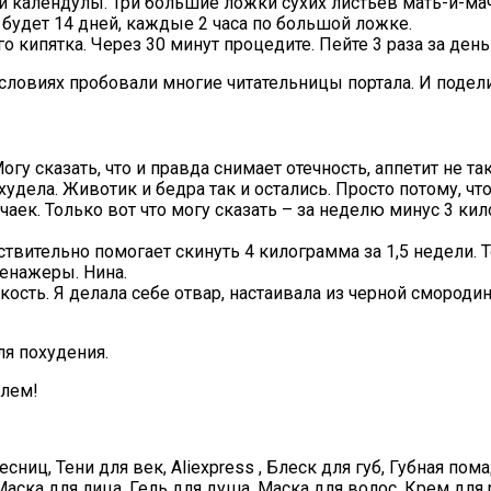
 календулы. Три большие ложки сухих листьев мать-и-маче
а будет 14 дней, каждые 2 часа по большой ложке.
 кипятка. Через 30 минут процедите. Пейте 3 раза за день
ловиях пробовали многие читательницы портала. И подел
у сказать, что и правда снимает отечность, аппетит не так
похудела. Животик и бедра так и остались. Просто потому, ч
аек. Только вот что могу сказать – за неделю минус 3 кил
твительно помогает скинуть 4 килограмма за 1,5 недели. 
ренажеры. Нина.
ть. Я делала себе отвар, настаивала из черной смородины 
ля похудения.
блем!
ниц, Тени для век, Aliexpress , Блеск для губ, Губная пом
ска для лица, Гель для душа, Маска для волос, Крем для