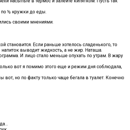
хи насыпьте в термос и залейте кипятком. Пусть так
 по ½ кружки до еды.
ились своими мнениями.
ой становится. Если раньше хотелось сладенького, то
то напиток выводит жидкость, а не жир. Наташа.
ограмма. И лицо стало меньше опухать по утрам. В жару
Только вот я помимо этого еще и режим дня соблюдала,
вот, но по факту только чаще бегала в туалет. Конечно
ада…
 рук…