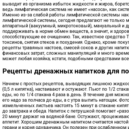
выводит из организма избыток жидкости и жиров, боретс
ведь лимфатическая система не имеет «насоса», как си
Именно из-за слабой работы лимфатической системы нак
лимфатической системы, сегодня предлагают не только м
аппаратный (вакуумный, микротоковый), мануальный и др
поддерживать в норме обмен веществ, а значит, и здор
способствующие ее очищению. Так, известное средство 
токсинов, снятия отеков и похудения. Однако, кроме по
рецепты травяных настоев, смесей соков и других напит
финансовых затрат, сложных манипуляций и много време
может любая хозяйка; кстати, подобными средствами вс
Рецепты дренажных напитков для по
Начнем с простых рецептов, выводящих лишнюю жидкость
(0,5 л кипятка), настаивают и остужают. Пьют по 1/2 стака
еды, но по 1/4 стакана 4 раза в день. В течение дня можно
его надо за полчаса до еды, а с утра выпить натощак.
Фото
измельченных листьев настоять 15 минут в стакане кипятк
до завтрака и обеда. Напиток с петрушкой помогает «раз
20 минут держат на водяной бане. Остужают, процеживают
аппетит. Хорошим дренажным напитком считается настой 
герани и корня одуванчика. Он полезен при ослабленном 