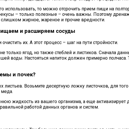
 его использовать, то можно отсрочить прием пищи на полто
перекусы – только полезные – очень важны. Поэтому дрена
а слишком жирное, жареное и прочие вредности.
чищаем и расширяем сосуды
чистить их. А этот процесс – шаг на пути стройности.
е только ягод, но также стеблей и листиков. Сначала дан
шей воды. Настояться напиток должен примерно полчаса. Т
емы и почек?
 листьев. Возьмите десертную ложку листочков, для того 
 меда.
шнюю жидкость из вашего организма, а еще активизирует 
авильной работой данных органов и систем.