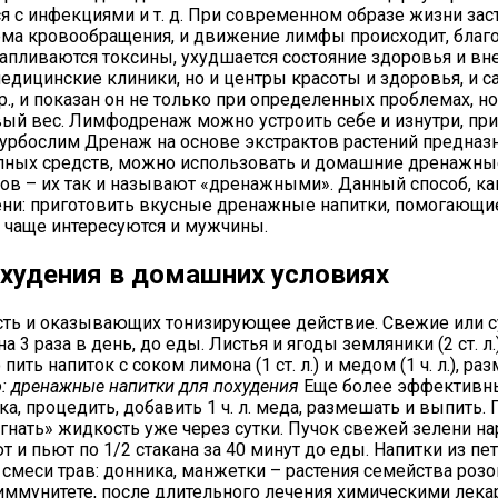
я с инфекциями и т. д. При современном образе жизни за
стема кровообращения, и движение лимфы происходит, бла
апливаются токсины, ухудшается состояние здоровья и в
едицинские клиники, но и центры красоты и здоровья, и 
., и показан он не только при определенных проблемах, н
овый вес. Лимфодренаж можно устроить себе и изнутри, п
Турбослим Дренаж на основе экстрактов растений предна
купных средств, можно использовать и домашние дренажные
ков – их так и называют «дренажными». Данный способ, ка
ни: приготовить вкусные дренажные напитки, помогающие 
е чаще интересуются и мужчины.
худения в домашних условиях
 и оказывающих тонизирующее действие. Свежие или сухи
на 3 раза в день, до еды. Листья и ягоды земляники (2 ст. 
 пить напиток с соком лимона (1 ст. л.) и медом (1 ч. л.), 
: дренажные напитки для похудения
Еще более эффективным
а, процедить, добавить 1 ч. л. меда, размешать и выпить. 
огнать» жидкость уже через сутки. Пучок свежей зелени н
 и пьют по 1/2 стакана за 40 минут до еды. Напитки из п
смеси трав: донника, манжетки – растения семейства роз
иммунитете, после длительного лечения химическими лекар