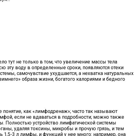
ло тут не только в том, что увеличение массы тела
сю эту воду в определенные сроки, появляются отеки
стемы, самочувствие ухудшается, а нехватка натуральных
«зимнего» образа жизни, богатого калориями и бедного
 понятие, как «лимфодренаж»; часто так называют
фой, если не вдаваться в подробности; можно также
яры. Полностью устройство лимфатической системы
аны, удаляя токсины, микробы и прочую грязь, и тем
1,5-3 л лимфы, и функций у нее много: например, она