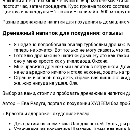
В любой аптеке вы можете купить сбор мать-и-мачехи или
постоит час, затем процедите. Курс приема такого состав
Цветочки календулы – 2 ложки – заливайте 500 мл крутого
Разные дренажные напитки для похудения в домашних ус
Дренажный напиток для похудения: отзывы
Я недавно попробовала эвалар турбослим дренаж. Мог
теперь не хочется. Вот только не могу сказать, что 
Готовлю дренажные напитки дома. Ну это как такой ч
оно у меня просто как у пчеловода. Оксана.
Мне нравится дренажный напиток с петрушкой. Дейс
не ела вредного ничего и стала наконец ходить на т
Странный способ похудеть, сбрасывая лишнюю жидкос
же, жир никуда не ушел. Эля.
Выбор за вами, стоит ли пробовать дренажные напитки д
Автор — Ева Радуга, портал о похудении ХУДЕЕМ без про
« Красота и здоровьеПохудениеЭвалар
Декоративная косметика Лак для ногтей, Тушь для рес
Ухаживающая косметика Шампунь, Крем для лица, Ма