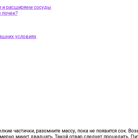
м и расширяем сосуды
 почек?
ашних условиях
лкие частички, разомните массу, пока не появится сок. Во
имерно минут двадцать. Такой отвар следует процедить. Пи