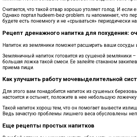
Считается, что такой отвар хорошо утоляет голод. И если
Однако портал hudeem-bez-problem. ru напоминает, что 
будете есть понемногу и не «срываться» периодически н
Рецепт дренажного напитка для похудения: о
Напиток из земляники поможет расширить ваши сосуды и о
Земляничный напиток готовится из сушеной земляники – н
большая ложка такой смеси. Ее залейте стаканом закипев
приема пищи.
Как улучшить работу мочевыделительной сист
Для этого вам понадобится напиток из сушеных березовых
настоится и остынет, положите в нее небольшую ложечку
Такой напиток хорош тем, что он помогает вывести изли
Ведь зачастую проблемы лишнего веса обусловлены непр
Еще рецепты простых напитков