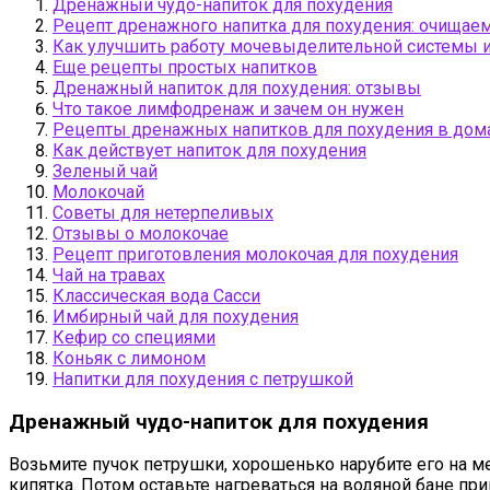
Дренажный чудо-напиток для похудения
Рецепт дренажного напитка для похудения: очищае
Как улучшить работу мочевыделительной системы и
Еще рецепты простых напитков
Дренажный напиток для похудения: отзывы
Что такое лимфодренаж и зачем он нужен
Рецепты дренажных напитков для похудения в дом
Как действует напиток для похудения
Зеленый чай
Молокочай
Советы для нетерпеливых
Отзывы о молокочае
Рецепт приготовления молокочая для похудения
Чай на травах
Классическая вода Сасси
Имбирный чай для похудения
Кефир со специями
Коньяк с лимоном
Напитки для похудения с петрушкой
Дренажный чудо-напиток для похудения
Возьмите пучок петрушки, хорошенько нарубите его на ме
кипятка. Потом оставьте нагреваться на водяной бане пр