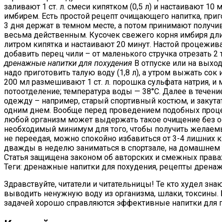
заливают 1 ст. л. смеси кипятком (0,5 л) и настаивают 
имбирем. Есть простой рецепт очищающего напитка, приго
3 дня держат в темном месте, а потом принимают получивши
весьма действенным. Кусочек свежего корня имбиря дли
литром кипятка и настаивают 20 минут. Настой процежива
добавить перец чили – от маленького стручка отрезать 2 т
дренажные напитки для похудения
В отпуске или на выхо
надо приготовить талую воду (1,8 л), а утром выжать сок
200 мл размешивают 1 ст. л. порошка сульфата натрия, и
потоотделение; температура воды — 38°C. Далее в течени
одежду – например, старый спортивный костюм, и закутат
одним днем. Вообще перед проведением подобных процед
любой организм может выдержать такое очищение без осо
необходимый минимум для того, чтобы получить желаемый 
не переедая, можно спокойно избавиться от 3-4 лишних к
дважды в неделю заниматься в спортзале, на домашнем 
Статья защищена законом об авторских и смежных правах.
Теги: дренажные напитки для похудения, рецепты дрена
Здравствуйте, читатели и читательницы! Те кто худел зн
выводить ненужную воду из организма, шлаки, токсины.
задачей хорошо справляются эффективные напитки для п