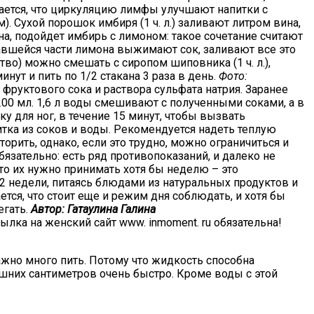
итается, что циркуляцию лимфы улучшают напитки с
. Сухой порошок имбиря (1 ч. л.) заливают литром вина,
ина, подойдет имбирь с лимоном: такое сочетание считают
авшейся части лимона выжимают сок, заливают все это
во) можно смешать с сиропом шиповника (1 ч. л.),
инут и пить по 1/2 стакана 3 раза в день.
Фото:
руктового сока и раствора сульфата натрия. Заранее
 200 мл. 1,6 л воды смешивают с полученными соками, а в
у для ног, в течение 15 минут, чтобы вызвать
итка из соков и воды. Рекомендуется надеть теплую
орить, однако, если это трудно, можно ограничиться и
зательно: есть ряд противопоказаний, и далеко не
о их нужно принимать хотя бы неделю – это
-2 недели, питаясь блюдами из натуральных продуктов и
ся, что стоит еще и режим дня соблюдать, и хотя бы
егать.
Автор: Гатаулина Галина
лка на женский сайт www. inmoment. ru обязательна!
ажно много пить. Потому что жидкость способна
шних сантиметров очень быстро. Кроме воды с этой