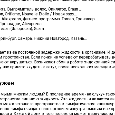
ress, Выпрямитель волос, Эпилятор, Braun …
Oriflame, Nouvelle Etoile / Новая заря…
Aliexpress, Фитнес-программа, Torneo, Тренажер…
Прокладки, Aliexpress…
resan (Флоресан), Guam…
еринбург, Самара, Нижний Новгород, Казань…
ает из-за постоянной задержки жидкости в организме. И де
пространстве. Если почки не успевают перерабатывать в
нают нарушаться. Возникают сбои в работе эндокринной си
 нас принято «худеть к лету», после нескольких месяцев 
нужен
омыми многим людям? В последнее время «на слуху» такое
транства лишнюю жидкость. Эта жидкость и является лим
я из межклеточного пространства в лимфатические капилл
енно лимфа очищает наш организм изнутри, омывая все орг
ости. Каждый день в теле человека может циркулировать 