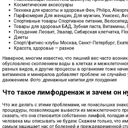
Косметические аксессуары
Техника для красоты и здоровья Фен, Philips, Aliexp
Парфюмерия Для женщин, Для мужчин, Унисекс, Avon, 
Спортивные товары Спортивное питание, Велосипед, 
Товары для здоровья БАД, Зубная паста, Витамины, 
Похудение Леовит, Эвалар, Сибирская клетчатка, Flo
Диеты
Спорт/фитнес-клубы Москва, Санкт-Петербург, Екат
Красота, здоровье — разное
Наверное, многим известно, что лишний вес часто возник
обусловлено скоплением воды в клетках и межклеточном 
разных видов, и другие процессы в организме тоже начи
витаминов и минералов добавляет проблем: не случайно у
движением.
Фото: дренажные напитки для похудения
Что такое лимфодренаж и зачем он 
Что же делать с этими проблемами, не понаслышке знак
процедуры, позволяющие вывести из межклеточного прос
сказать, что она становится собственно лимфой, попада
человека мы описывать не будем. Скажем только, что им
самым защищает нас от болезней и преждевременной стар