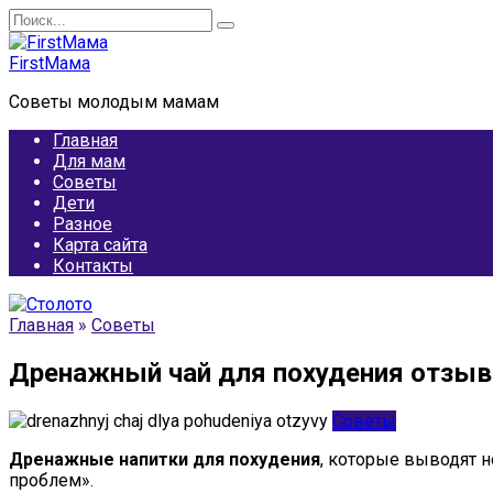
Перейти
Search
к
for:
содержанию
FirstМама
Советы молодым мамам
Главная
Для мам
Советы
Дети
Разное
Карта сайта
Контакты
Главная
»
Советы
Дренажный чай для похудения отзы
Советы
Дренажные напитки для похудения
, которые выводят н
проблем».