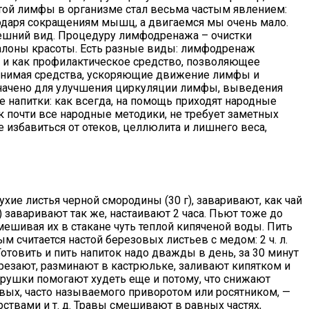
стой лимфы в организме стал весьма частым явлением:
годаря сокращениям мышц, а двигаемся мы очень мало.
нешний вид. Процедуру лимфодренажа – очистки
салоны красоты. Есть разные виды: лимфодренаж
о и как профилактическое средство, позволяющее
ринимая средства, ускоряющие движение лимфы и
значено для улучшения циркуляции лимфы, выведения
 напитки: как всегда, на помощь приходят народные
к почти все народные методики, не требует заметных
избавиться от отеков, целлюлита и лишнего веса,
е листья черной смородины (30 г), заваривают, как чай
л.) заваривают так же, настаивают 2 часа. Пьют тоже до
размешивая их в стакане чуть теплой кипяченой воды. Пить
 считается настой березовых листьев с медом: 2 ч. л.
Готовить и пить напиток надо дважды в день, за 30 минут
арезают, разминают в кастрюльке, заливают кипятком и
етрушки помогают худеть еще и потому, что снижают
овых, часто называемого приворотом или росятником, —
ствами и т. д. Травы смешивают в равных частях,