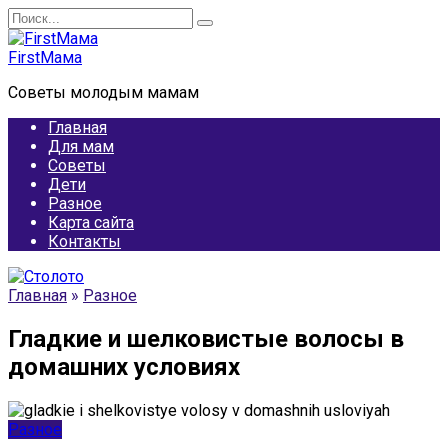
Перейти
Search
к
for:
содержанию
FirstМама
Советы молодым мамам
Главная
Для мам
Советы
Дети
Разное
Карта сайта
Контакты
Главная
»
Разное
Гладкие и шелковистые волосы в
домашних условиях
Разное