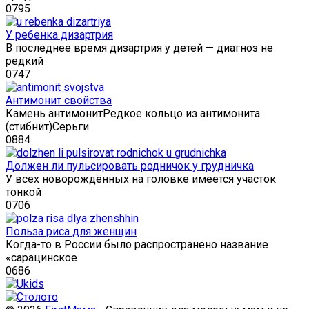
0
795
У ребенка дизартрия
В последнее время дизартрия у детей — диагноз не
редкий
0
747
Антимонит свойства
Камень антимонитРедкое кольцо из антимонита
(стибнит)Серьги
0
884
Должен ли пульсировать родничок у грудничка
У всех новорождённых на головке имеется участок
тонкой
0
706
Польза риса для женщин
Когда-то в России было распространено название
«сарацинское
0
686