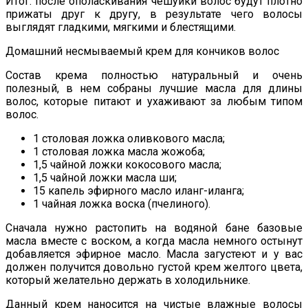
Итог: после ополаскивания чешуйки волос будут плотно
прижаты друг к другу, в результате чего волосы
выглядят гладкими, мягкими и блестящими.
Домашний несмываемый крем для кончиков волос
Состав крема полностью натуральный и очень
полезный, в нем собраны лучшие масла для длины
волос, которые питают и ухаживают за любым типом
волос.
1 столовая ложка оливкового масла;
1 столовая ложка масла жожоба;
1,5 чайной ложки кокосового масла;
1,5 чайной ложки масла ши;
15 капель эфирного масло иланг-иланга;
1 чайная ложка воска (пчелиного).
Сначала нужно растопить на водяной бане базовые
масла вместе с воском, а когда масла немного остынут
добавляется эфирное масло. Масла загустеют и у вас
должен получится довольно густой крем желтого цвета,
который желательно держать в холодильнике.
Данный крем наносится на чистые влажные волосы