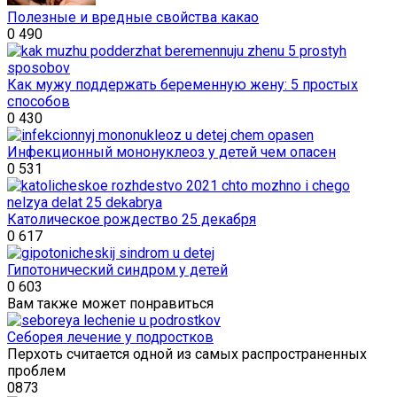
Полезные и вредные свойства какао
0
490
Как мужу поддержать беременную жену: 5 простых
способов
0
430
Инфекционный мононуклеоз у детей чем опасен
0
531
Католическое рождество 25 декабря
0
617
Гипотонический синдром у детей
0
603
Вам также может понравиться
Себорея лечение у подростков
Перхоть считается одной из самых распространенных
проблем
0
873