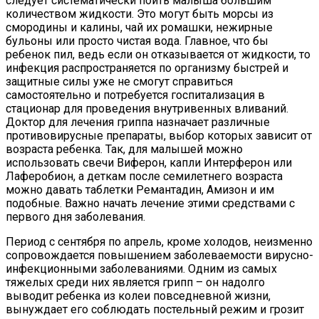
следует систематически поить малыша большим
количеством жидкости. Это могут быть морсы из
смородины и калины, чай их ромашки, нежирные
бульоны или просто чистая вода. Главное, что бы
ребенок пил, ведь если он отказывается от жидкости, то
инфекция распространяется по организму быстрей и
защитные силы уже не смогут справиться
самостоятельно и потребуется госпитализация в
стационар для проведения внутривенных вливаний.
Доктор для лечения гриппа назначает различные
противовирусные препараты, выбор которых зависит от
возраста ребенка. Так, для малышей можно
использовать свечи Виферон, капли Интерферон или
Лаферобион, а деткам после семилетнего возраста
можно давать таблетки Ремантадин, Амизон и им
подобные. Важно начать лечение этими средствами с
первого дня заболевания.
Период с сентября по апрель, кроме холодов, неизменно
сопровождается повышением заболеваемости вирусно-
инфекционными заболеваниями. Одним из самых
тяжелых среди них является грипп – он надолго
выводит ребенка из колеи повседневной жизни,
вынуждает его соблюдать постельный режим и грозит