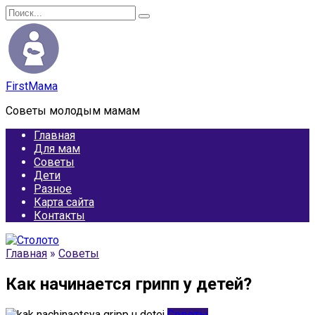
Перейти
Search
к
for:
содержанию
FirstМама
Советы молодым мамам
Главная
Для мам
Советы
Дети
Разное
Карта сайта
Контакты
Главная
»
Советы
Как начинается грипп у детей?
Советы