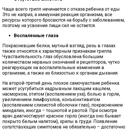
Чаще всего грипп начинается с отказа ребенка от еды.
Это не каприз, а иммунная реакция организма, все
ресурсы которого бросаются на борьбу с заболеванием,
поэтому на усвоение пищи сил не остается.
Воспаленные глаза
Покрасневшие белки, мутный взгляд, резь в глазах
также относятся к характерным признакам гриппа.
Чувствительность глаз обусловлена большим
количеством нервных окончаний и рецепторов, чутко
реагирующих на воспалительные изменения в
организме, а также их близостью к органам дыхания.
На второй-третий день плохое самочувствие ребенка
может усугубиться надрывным лающим кашлем,
насморком, отитом (воспалением уха), болью в горле,
увеличением лимфоузлов, конъюнктивитом
(воспалением слизистой оболочки глаз), покраснением
миндалин, иногда – тошнотой и рвотой. При осмотре
врач диагностирует красное горло (иногда оно бывает
покрыто белым налетом), хрипы в груди. Появление
сопутствующих симптомов не обязательно – достаточно