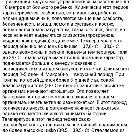
При чихании вирусы могут разноситься на расстояние до
10 метров от больного ребенка. Клинически этот период
характеризуется: слабостью, сонливостью, ребенок
вялый, адинамичный, появляется мышечная слабость,
болезненность мышц, ломота в суставах и костях,
повышается температура тела, глаза слезятся, болят, из
носа начинает выделяться слизистое (прозрачное,
жидкое, как водичка) отделяемое. Температура в этот
период обычно не очень большая – 37,6º С — 38,0º С,
однако возможны и резкие подъемы температуры тела
до 39º С. Температура имеет волнообразный характер,
поднимается больше к вечеру и связана с
периодическим выходом вирусов из клетки. Длится этот
период 3-5 дней. 4. Микробно — вирусный период. При
гриппе, который длится более 3-х дней с высокой
температурой тела (38º С и выше), защитные свойства
организма начинают истощаться. Это позволяет
бактериям, которые постоянно находятся в нашем
организме, начать активно размножаться. В этот период
количество вируса в организме начинает снижаться,
однако его место начинают занимать бактерии.
Температура в этот период теряет свою
волнообразность, становиться постоянной, поднимается
до более высоких цифр (38,5 – 39,5º С). Отделяемое из