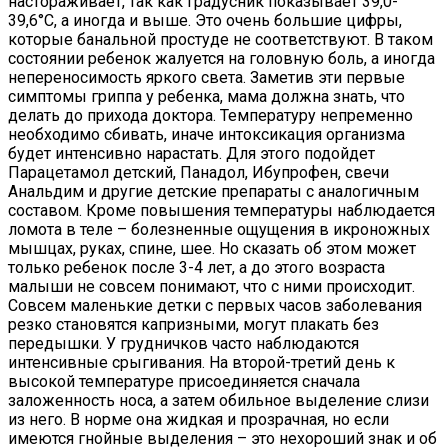
настораживает, так как градусник показывает 39,0-
39,6°С, а иногда и выше. Это очень большие цифры,
которые банальной простуде не соответствуют. В таком
состоянии ребенок жалуется на головную боль, а иногда
непереносимость яркого света. Заметив эти первые
симптомы гриппа у ребенка, мама должна знать, что
делать до прихода доктора. Температуру непременно
необходимо сбивать, иначе интоксикация организма
будет интенсивно нарастать. Для этого подойдет
Парацетамол детский, Панадол, Ибупрофен, свечи
Анальдим и другие детские препараты с аналогичным
составом. Кроме повышения температуры наблюдается
ломота в теле – болезненные ощущения в икроножных
мышцах, руках, спине, шее. Но сказать об этом может
только ребенок после 3-4 лет, а до этого возраста
малыши не совсем понимают, что с ними происходит.
Совсем маленькие детки с первых часов заболевания
резко становятся капризными, могут плакать без
передышки. У грудничков часто наблюдаются
интенсивные срыгивания. На второй-третий день к
высокой температуре присоединяется сначала
заложенность носа, а затем обильное выделение слизи
из него. В норме она жидкая и прозрачная, но если
имеются гнойные выделения – это нехороший знак и об