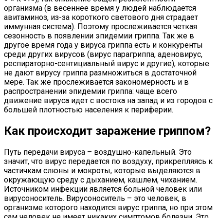
организма (в весеннее время у людей наблюдается
авитаминоз, из-за короткого светового дня страдает
иммунная система). Поэтому прослеживается четкая
сезонность в появлении эпидемии гриппа. Так же в
другое время года у вируса гриппа есть и конкуренты
среди других вирусов (вирус парагриппа, аденовирус,
респираторно-сентициальный вирус и другие), которые
не дают вирусу гриппа размножиться в достаточной
мере. Так же прослеживается закономерность и в
распространении эпидемии гриппа: чаще всего
движение вируса идет с востока на запад и из городов с
большей плотностью населения к периферии.
Как происходит заражение гриппом?
Путь передачи вируса – воздушно-капельный. Это
значит, что вирус передается по воздуху, прикрепляясь к
частичкам слюны и мокроты, которые выделяются в
окружающую среду с дыханием, кашлем, чиханием.
Источником инфекции является больной человек или
вирусоноситель. Вирусоноситель – это человек, в
организме которого находится вирус гриппа, но при этом
сам человек не имеет никаких симптомов болезни. Это