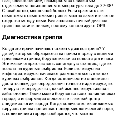
глаз, слезотечением, насморком со слизистым
отделяемым, повышением температуры тела до 37-38º
С, слабостью, мышечной болью. Если сравнить эти
симптомы с симптомами гриппа, можно заметить явное
сходство между ними. Без анализов точный диагноз
грипп поставить нельзя, поэтому констатируют ОРЗ.
Диагностика гриппа
Когда же врачи начинают ставить диагноз грипп? У
детей, которые обращаются на прием к врачу с явными
признаками гриппа, берутся мазки из полости рта и носа.
Эти мазки отправляются в санитарную станцию, где их
«сеют» на куриные эмбрионы. Если это вирусная
инфекция, вирусы начинают размножаться в клетках
куриных эмбрионов. Когда их количество становится
достаточным, для определения точного вида вируса, их
типируют и определяют, какой именно вирус вызвал
заболевание. Такие мазки берутся во всех поликлиниках
города, и информация стекается в главный центр
эпидемиологии города. Когда количество выявляемых
вирусов гриппа превышает эпидемиологический порог,
в поликлиники города сообщается, что можно