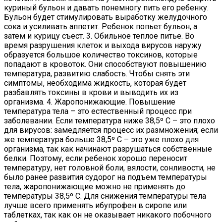
куриный бульон и давать понемногу пить его ребенку.
Бульон будет стимулировать выработку желудочного
сока и усиливать аппетит. Ребенок попьет бульон, а
затем и курицу съест. 3. Обильное теплое питье. Во
время разрушения клеток и выхода вирусов наружу
образуется большое количество токсинов, которые
попадают в кровоток. Они способствуют повышению
температура, развитию слабость. Чтобы снять эти
симптомы, необходима жидкость, которая будет
разбавлять токсины в крови и выводить их из
организма. 4. Жаропонижающие. Повышение
температура тела – это естественный процесс при
заболевании. Если температура ниже 38,5º С – это плохо
для вирусов: замедляется процесс их размножения; если
же температура больше 38,5º С – это уже плохо для
организма, так как начинают разрушаться собственные
белки. Поэтому, если ребенок хорошо переносит
температуру, нет головной боли, вялости, сонливости, не
было ранее развития судорог на подъем температуры
тела, жаропонижающие можно не применять до
температуры 38,5º С. Для снижения температуры тела
лучше всего применять ибупрофен в сиропе или
таблетках, так как он не оказывает никакого побочного