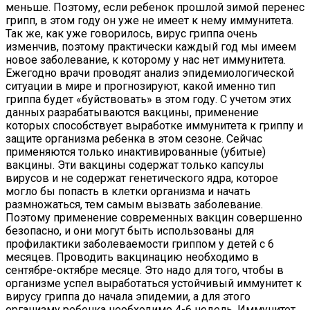
меньше. Поэтому, если ребенок прошлой зимой перенес
грипп, в этом году он уже не имеет к нему иммунитета.
Так же, как уже говорилось, вирус гриппа очень
изменчив, поэтому практически каждый год мы имеем
новое заболевание, к которому у нас нет иммунитета.
Ежегодно врачи проводят анализ эпидемиологической
ситуации в мире и прогнозируют, какой именно тип
гриппа будет «буйствовать» в этом году. С учетом этих
данных разрабатываются вакцины, применение
которых способствует выработке иммунитета к гриппу и
защите организма ребенка в этом сезоне. Сейчас
применяются только инактивированные (убитые)
вакцины. Эти вакцины содержат только капсулы
вирусов и не содержат генетического ядра, которое
могло бы попасть в клетки организма и начать
размножаться, тем самым вызвать заболевание.
Поэтому применение современных вакцин совершенно
безопасно, и они могут быть использованы для
профилактики заболеваемости гриппом у детей с 6
месяцев. Проводить вакцинацию необходимо в
сентябре-октябре месяце. Это надо для того, чтобы в
организме успел выработаться устойчивый иммунитет к
вирусу гриппа до начала эпидемии, а для этого
организму ребенка необходимо 4-6 недель. Иммунитет