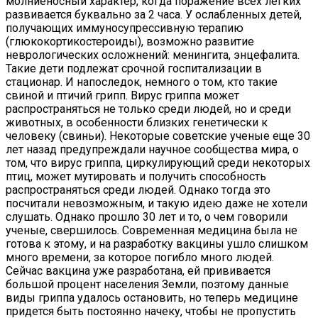
молниеносный характер, когда поражение всех легких
развивается буквально за 2 часа. У ослабленных детей,
получающих иммуносупрессивную терапию
(глюкокортикостероиды), возможно развитие
неврологических осложнений: менингита, энцефалита.
Такие дети подлежат срочной госпитализации в
стационар. И напоследок, немного о том, кто такие
свиной и птичий грипп. Вирус гриппа может
распространяться не только среди людей, но и среди
животных, в особенности близких генетически к
человеку (свиньи). Некоторые советские ученые еще 30
лет назад предупреждали научное сообщества мира, о
том, что вирус гриппа, циркулирующий среди некоторых
птиц, может мутировать и получить способность
распространяться среди людей. Однако тогда это
посчитали невозможным, и такую идею даже не хотели
слушать. Однако прошло 30 лет и то, о чем говорили
ученые, свершилось. Современная медицина была не
готова к этому, и на разработку вакцины ушло слишком
много времени, за которое погибло много людей.
Сейчас вакцина уже разработана, ей прививается
большой процент населения Земли, поэтому данные
виды гриппа удалось остановить, но теперь медицине
придется быть постоянно начеку, чтобы не пропустить