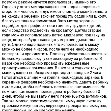
поэтому рекомендуется использовать именно его.
Однако у этого метода защиты есть одна неприятная
сторона – чеснок или лук имеет специфический запах, и
не каждый ребенок захочет посещать садик или школу,
благоухая такими ароматами. Зато метод хорошо
подойдет для профилактики гриппа у грудных детей,
если средство подвесить на кроватку. Детям старше
года можно использовать ватно-марлевую повязку на
лицо, которая будет защищать верхние дыхательные
пути. Однако надо помнить, что использовать маску
можно не более 4 часов, после чего ее необходимо
постирать и прокипятить. Повязку обязательно носить и
больному взрослому, ухаживающему за ребенком. В
квартире необходимо проводить ежедневные
проветривания помещения. В школе и садиках такую
манипуляцию необходимо проводить каждые 2 часа.
Готовиться к эпидемии гриппа необходимо заранее. В
середине февраля необходимо начинать давать ребенку
витамины, чтобы избежать весеннего авитаминоза. Но
помните: витамины нельзя давать ребенку более 30
дней, чтобы не вызвать у него переизбытка витаминов.
Так же можно простимулировать иммунную систему
приемом иммуностимулирующих препаратов: иммунал,
гроприносин. Но не следует применять