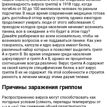
(разновидность вируса гриппа) в 1918 году, когда
погибло от 50 до 100 миллионов человек по разным
подсчетам. В наше время современная медицина готова
дать достойный отпор вирусу гриппа, однако ежегодно
продолжают умирать люди от этого заболевания. С
приходом холодов среди населения начинает возникать
паника, все в ожидании: а что будет в этом году?
Давайте разберемся во всем основательно, чтобы не
возникало вопросов и не поддаваться панике. Как уже
говорилось, капсула и ядро вируса имеют белки,
различный набор которых и позволяет выделить грипп
А и грипп В. Во время эпидемии среди населения
циркулируют и грипп А и В, однако их процентное
соотношение всегда различно. Вирус гриппа А содержит
на своей капсуле специфические белки, а вот вирус
гриппа В их не содержит. На этой особенности и строится
разность в лечении между этими двумя типами.
Причины заражения гриппом
Распространению вируса могут способствовать как
погодные условия (слякоть, перепады температуры от
«-» к «+»), так снижение общей резистентности