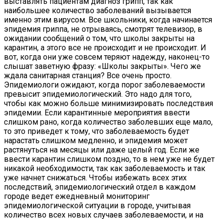
выставлять пациентам диагноз грипп, так как
наибольшее количество заболеваний вызывается
именно этим вирусом. Все школьники, когда начинается
эпидемия гриппа, не отрываясь, смотрят телевизор, в
ожидании сообщений о том, что школы закрыты на
карантин, а этого все не происходит и не происходит. И
вот, когда они уже совсем теряют надежду, наконец-то
слышат заветную фразу: «Школы закрыты». Чего же
ждала санитарная станция? Все очень просто.
Эпидемиологи ожидают, когда порог заболеваемости
превысит эпидемиологический. Это надо для того,
чтобы как можно больше минимизировать последствия
эпидемии. Если карантинные мероприятия ввести
слишком рано, когда количество заболевших еще мало,
то это приведет к тому, что заболеваемость будет
нарастать слишком медленно, и эпидемия может
растянуться на месяцы или даже целый год. Если же
ввести карантин слишком поздно, то в нем уже не будет
никакой необходимости, так как заболеваемость и так
уже начнет снижаться. Чтобы избежать всех этих
последствий, эпидемиологический отдел в каждом
городе ведет ежедневный мониторинг
эпидемиологической ситуации в городе, учитывая
количество всех новых случаев заболеваемости, и на