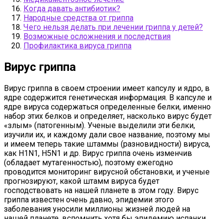
Когда давать антибиотик?
Народные средства от гриппа
Чего нельзя делать при лечении гриппа у детей?
Возможные осложнения и последствия
Профилактика вируса гриппа
Вирус гриппа
Вирус гриппа в своем строении имеет капсулу и ядро, в
ядре содержится генетическая информация. В капсуле и
ядре вируса содержаться определенные белки, именно
набор этих белков и определяет, насколько вирус будет
«злым» (патогенным). Ученые выделили эти белки,
изучили их, и каждому дали свое название, поэтому мы
и имеем теперь такие штаммы (разновидности) вируса,
как H1N1, H5N1 и др. Вирус гриппа очень изменчив
(обладает мутагенностью), поэтому ежегодно
проводится мониторинг вирусной обстановки, и ученые
прогнозируют, какой штамм вируса будет
господствовать на нашей планете в этом году. Вирус
гриппа известен очень давно, эпидемии этого
заболевания уносили миллионы жизней людей на
нашей планете, вспомнить хотя бы эпидемию испанки