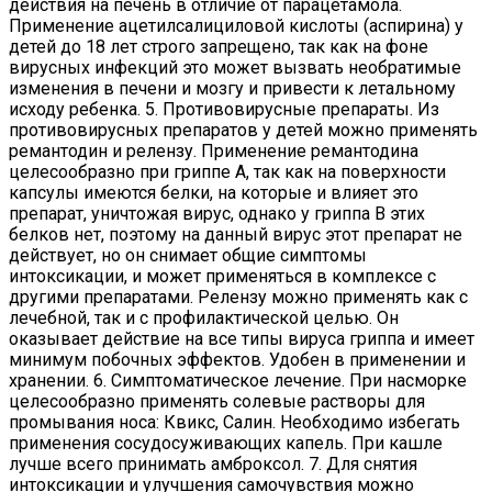
действия на печень в отличие от парацетамола.
Применение ацетилсалициловой кислоты (аспирина) у
детей до 18 лет строго запрещено, так как на фоне
вирусных инфекций это может вызвать необратимые
изменения в печени и мозгу и привести к летальному
исходу ребенка. 5. Противовирусные препараты. Из
противовирусных препаратов у детей можно применять
ремантодин и релензу. Применение ремантодина
целесообразно при гриппе А, так как на поверхности
капсулы имеются белки, на которые и влияет это
препарат, уничтожая вирус, однако у гриппа В этих
белков нет, поэтому на данный вирус этот препарат не
действует, но он снимает общие симптомы
интоксикации, и может применяться в комплексе с
другими препаратами. Релензу можно применять как с
лечебной, так и с профилактической целью. Он
оказывает действие на все типы вируса гриппа и имеет
минимум побочных эффектов. Удобен в применении и
хранении. 6. Симптоматическое лечение. При насморке
целесообразно применять солевые растворы для
промывания носа: Квикс, Салин. Необходимо избегать
применения сосудосуживающих капель. При кашле
лучше всего принимать амброксол. 7. Для снятия
интоксикации и улучшения самочувствия можно