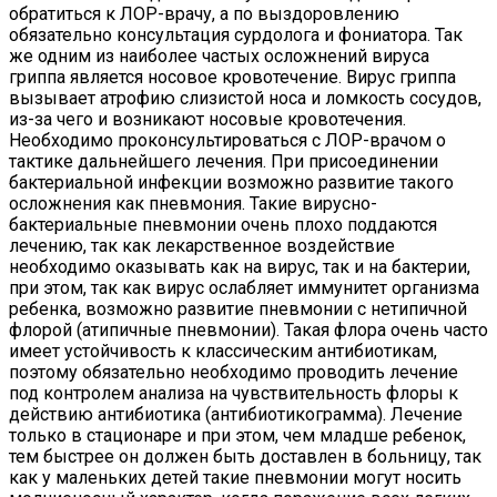
обратиться к ЛОР-врачу, а по выздоровлению
обязательно консультация сурдолога и фониатора. Так
же одним из наиболее частых осложнений вируса
гриппа является носовое кровотечение. Вирус гриппа
вызывает атрофию слизистой носа и ломкость сосудов,
из-за чего и возникают носовые кровотечения.
Необходимо проконсультироваться с ЛОР-врачом о
тактике дальнейшего лечения. При присоединении
бактериальной инфекции возможно развитие такого
осложнения как пневмония. Такие вирусно-
бактериальные пневмонии очень плохо поддаются
лечению, так как лекарственное воздействие
необходимо оказывать как на вирус, так и на бактерии,
при этом, так как вирус ослабляет иммунитет организма
ребенка, возможно развитие пневмонии с нетипичной
флорой (атипичные пневмонии). Такая флора очень часто
имеет устойчивость к классическим антибиотикам,
поэтому обязательно необходимо проводить лечение
под контролем анализа на чувствительность флоры к
действию антибиотика (антибиотикограмма). Лечение
только в стационаре и при этом, чем младше ребенок,
тем быстрее он должен быть доставлен в больницу, так
как у маленьких детей такие пневмонии могут носить