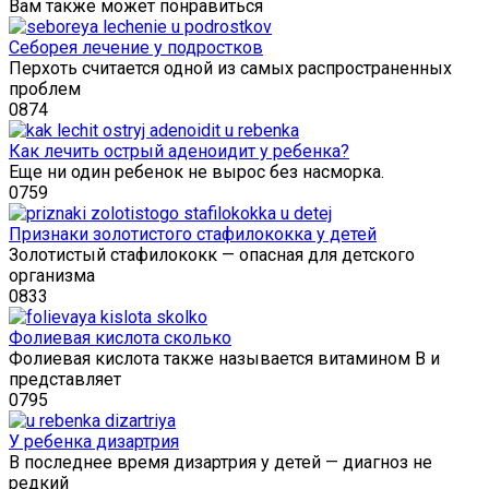
Вам также может понравиться
Себорея лечение у подростков
Перхоть считается одной из самых распространенных
проблем
0
874
Как лечить острый аденоидит у ребенка?
Еще ни один ребенок не вырос без насморка.
0
759
Признаки золотистого стафилококка у детей
Золотистый стафилококк — опасная для детского
организма
0
833
Фолиевая кислота сколько
Фолиевая кислота также называется витамином В и
представляет
0
795
У ребенка дизартрия
В последнее время дизартрия у детей — диагноз не
редкий