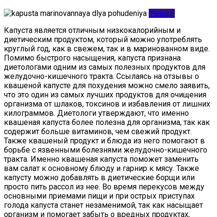
Разное
Капуста является отличным низкокалорийным и диетическим продуктом, который можно употреблять круглый год, как в свежем, так и в маринованном виде. Помимо быстрого насыщения, капуста признана диетологами одним из самых полезных продуктов для желудочно-кишечного тракта. Ссылаясь на отзывы о квашеной капусте для похудения можно смело заявить, что это один из самых лучших продуктов для очищения организма от шлаков, токсинов и избавления от лишних килограммов. Диетологи утверждают, что именно квашеная капуста более полезна для организма, так как содержит больше витаминов, чем свежий продукт. Также квашеный продукт и блюда из него помогают в борьбе с язвенными болезнями желудочно-кишечного тракта. Именно квашеная капуста поможет заменить вам салат к основному блюду и гарнир к мясу. Также капусту можно добавлять в диетические борщи или просто пить рассол из нее. Во время перекусов между основными приемами пищи и при острых приступах голода капуста станет незаменимой, так как насыщает организм и помогает забыть о вредных продуктах, способствующих лишнему весу. Капуста, подвергшаяся брожению, преумножает в себе содержание полезных веществ и витаминов, а ее калорийность становится меньше по сравнению со свежей. Наверное, поэтому многие диетологи советуют употреблять именно этот продукт для монодиет и здорового рациона питания всем, кто желает избавиться от лишнего веса или просто очистить организм. Такая диетическая пища подходит практически всем, легко переносится и практически не имеет противопоказаний к применению. Именно в квашеном продукте содержатся все необходимые организму человека полезные бактерии и микроорганизмы, которые выделяют особую кислоту. Эти бактерии являются благотворной средой для образования большого количества витаминов в квашеной капусте – С, К, А, Е, В6, В12. В 250 г капусты содержится суточная доза йода, необходимая человеку ежедневно, а также при расщеплении в организме капуста препятствует возникновению раковых клеток. Такое количество полезных элементов и витаминов обуславливает несомненную пользу квашеной капусты для организма в целом и для похудения в частности. Витамин С отвечает за иммунитет, А – за здоровье кожи, волос и ногтей, К – за свертываемость крови, В – за нормализацию сна и укрепление нервной системы, пищеварения и обменных процессов. Именно квашеный продукт преимуществен для диеты, так как свежая капуста более калорийна и менее насыщена витаминами и микроэлементами, а тушеная наполовину теряет полезные вещества при термической обработке. Такой маринованный продукт как капуста обладает рядом незаменимых и уникальных полезных свойств: антигистаминные; антиканцерогенные; бактерицидные; жаропонижающие; обезболивающие; противовоспалительные. Капуста в квашеном виде содержит большое количество клетчатки, которая способствует быстрому насыщению организма, заполнению желудка низкокалорийным продуктом и устранению чувства голода. Такой продукт не содержит жиров, что не ограничивает ее употребление, а в совокупности с мясными продуктами нежирных сортов способствует лучшему усвоению необходимых организму белков. Капуста укрепляет сосуды, иммунную систему, растворяет холестерин, помогает в борьбе с целлюлитом и нормализует уровень сахара в крови. Квашеную капусту рекомендуется употреблять с нежирными сортами рыбы и мяса, вареными куриными яйцами и с рисовыми и гречневыми крупами. При диетическом рационе рекомендуется сократить до минимума мучные продукты из белой муки, кондитерские изделия, картофель в любом виде, жирную пищу, спиртные напитки. Также для усиления эффекта похудения с помощью капустной диеты рекомендуются физические нагрузки, массаж и посещение бани, что значительно улучшит обменные и очистительные процессы организма. В 100 г квашеной капусты содержится всего 20 килокалорий, что позволяет не ограничивать ее употребление при диетическом питании. Такая отрицательная калорийность квашеной капусты для похудения позволяет затрачивать больше калорий на ее переваривание, а также насытить организм и утолить любой приступ голода. Полезные бактерии продукта, образующиеся при брожении, позволяют лучше усваивать белок и растворять холестерин и жиры. Диетологи не рекомендуют злоупотреблять квашеной капустой людям с повышенной кислотностью желудка и кишечника, заболеваниями почек, печени, гипертонии и сахарным диабетом. Естественные процессы брожения при приготовлении продукта приводят к возникновению молочных кислот, которые при наличии язвенных заболеваний желудочно-кишечного тракта могут вызвать вздутие, метеоризм, колики и диарею. Поэтому людям, имеющим склонность к гастритам, квашеную капусту в диетическом рационе следует употреблять в ограниченном количестве совместно с белковой пищей и различными кашами. Диетический рацион на квашеной капусте позволяет терять около 1 кг за сутки, но диетологи не рекомендуют злоупотреблять такой диетой более 10 дней. Такая очистительная программа питания может проводиться ежемесячно для поддержания веса в норме и очищения организма от шлаков и токсинов. Увеличить эффект от такого питания помогут физические упражнения, которые будут способствовать большему расщеплению жировых отложений. Диета рассчитана на 3 дня и позволяет потерять от 3 до 5 кг. Такой рацион будет особенно актуален после праздничных застолий и излишних перееданий. Меню быстрой капустной диеты можно применять как разгрузочные дни для поддержания желаемого веса и во избежание накопления излишней жировой массы. День 1: Завтрак: цельные овсяные хлопья, запаренные на воде; 100 г любых свежих фруктов; отрубной тост; 250 мл рассола квашеной капусты. Обед: овощной суп с кислой капустой; 2 вареных куриных яйца; отрубной тост. Ужин: оладьи из кислой капусты (1 вареный картофель, 2 ст. л. капусты, 1 сырое куриное яйцо); отрубной тост; зеленый несладкий чай с медом. День 2: Завтрак: 250 мл обезжиренного йогурта или кефира; 100 г любых свежих фруктов; отрубной тост; 250 мл рассола квашеной капусты. Обед: 150 г отварной куриной грудинки; отрубной тост; кислая капуста в неограниченном количестве. Ужин: тушеная кислая капуста со свеклой и морковью в неограниченном количестве; отрубной тост; чай с мятой и медом. День 3: Завтрак: 250 мл обезжиренного кефира или йогурта; 100 г любых свежих овощей; отрубной тост; 250 мл рассола квашеной капусты. Обед: 150 г запечённой или приготовленной на пару рыбы; отрубной тост; кислая капуста в неограниченном количестве. Ужин: 250 г запаренной водой гречневой крупы; кислая капуста в неограниченном количестве; отрубной тост; несладкий шиповник с медом. Диета рассчитана на 4 дня и позволяет потерять от 4 до 6 кг. Такой рацион достаточно легко переносится организмом, но не рекомендуется к применению чаще одного курса в месяц. Для поддержания водного баланса организма рекомендуется употреблять не менее 2 литров воды или несладкого зеленого или травяного чая. День 1: Завтрак: 150 г нежирного творога с зеленью; отрубной тост; 250 мл рассола квашеной капусты. Обед: 150 г отварной куриной грудинки; отрубной тост; кислая капуста в неограниченном количестве. Ужин: кислая капуста в неограниченном количестве; 250 мл обезжиренного йогурта или кефира; отрубной тост; 1 груша или яблоко. День 2: Завтрак: 1 банан; цельные овсяные хлопья, запаренные на воде; отрубной тост; 250 мл рассола квашеной капусты. Обед: овощной суп с кислой капустой; отрубной тост; 250 мл обезжиренного йогурта или кефира. Ужин: 150 г запечённой или приготовленной на пару рыбы; отрубной тост; кислая капуста в неограниченном количестве. День 3: Завтрак: 1 апельсин или грейпфрут; 100 г обезжиренного творога; отрубной тост; 250 мл рассола квашеной капусты. Обед: 150 г запечённой или приготовленной на пару рыбы; отрубной тост; кислая капуста в неограниченном количестве. Ужин: 2 вареных картофеля; отрубной тост; кислая капуста в неограниченном количестве; 100 г зеленого винограда. День 4: Завтрак: 1 зеленое яблоко или груша; отрубной тост; 50 г сыра с низким содержанием жиров; 250 мл рассола квашеной капусты. Обед: 150 г отварной куриной грудинки; отрубной тост; кислая капуста в неограниченном количестве. Ужин: кислая капуста в неограниченном количестве; 100 г отварного коричневого риса; отрубной тост; 100 г свежего ананаса. Диета рассчитана на недельный курс и позволяет терять от 7 до 10 кг веса. Не рекомендуется людям, страдающим гастритами, повышенной кислотностью и язвенными заболеваниями желудочно-кишечного тракта. Такой рацион питания не следует повторять чаще раза в 3 месяца. Завтрак: 200 г обезжиренного творога с зеленью; отрубной тост; 250 мл рассола квашеной капусты. Обед: 150 г отварной куриной грудинки; отрубной тост; кислая капуста в неограниченном количестве. Ужин: кислая капуста в неограниченном количестве; 150 г любых свежих овощей; 250 мл обезжиренного йогурта или кефира; отрубной тост. Завтрак: 250 мл обезжиренного йогурта или кефира; цельные овсяные хлопья, запаренные на воде; отрубной тост; 250 мл рассола квашеной капусты. Обед: 150 г запечённой или приготовленной на пару рыбы; кислая капуста в неограниченном количестве; отрубной тост. Ужин: тушеная кислая капуста со свеклой и морковью в неограниченном количестве; отрубной тост; 1 банан. Завтрак: 1 апельсин или грейпфрут; 200 г обезжиренного творога с зеленью; отрубной тост; 250 мл рассола квашеной капусты. Обед: 2 вареных картофеля; отрубной тост; кислая капуста в неограниченном количестве. Ужин: 2 вареных куриных яйца; отрубной тост; кислая капуста в неограниченном количестве. Завтрак: 1 зеленое яблоко или груша; отрубной тост; 50 г сыра с низким содержанием жиров; 250 мл рассола квашеной капусты. Обед: овощной суп с кислой капустой; 2 вареных куриных яйца; отрубной тост. Ужин: тушеная кислая капуста со свеклой и морковью в неограниченном количестве; отрубной тост; 150 г отварной куриной грудинки. Завтрак: 2 вареных куриных яйца; отрубной тост; 250 мл рассола квашеной капусты. Обед: 200 г обезжиренного творога с зеленью; отрубной тост; кислая капуста в неограниченном количестве. Ужин: 100 г отварного коричневого риса; тушеная кислая капуст