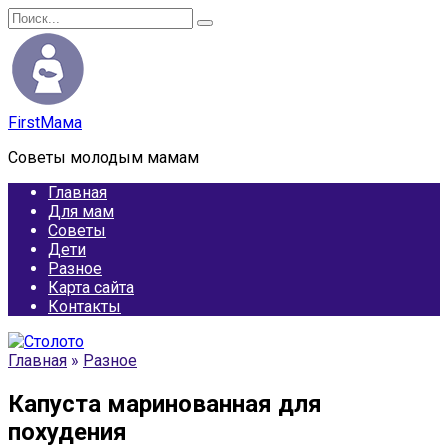
Перейти
Search
к
for:
содержанию
FirstМама
Советы молодым мамам
Главная
Для мам
Советы
Дети
Разное
Карта сайта
Контакты
Главная
»
Разное
Капуста маринованная для
похудения