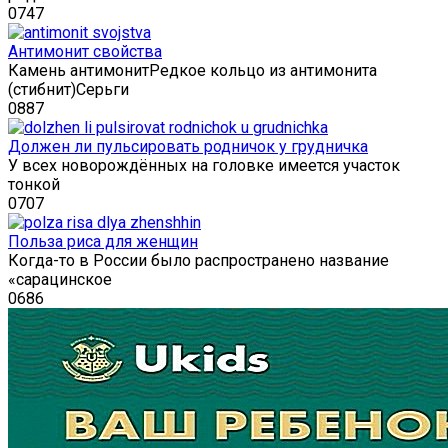
0
747
Антимонит свойства
Камень антимонитРедкое кольцо из антимонита
(стибнит)Серьги
0
887
Должен ли пульсировать родничок у грудничка
У всех новорождённых на головке имеется участок
тонкой
0
707
Польза риса для женщин
Когда-то в России было распространено название
«сарацинское
0
686