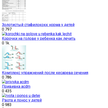
Золотистый стафилококк норма у детей
0
797
Корочки на голове у ребенка как лечить
0
1k.
Комплекс упражнений после кесарева сечения
0
786
Прививка acdm
0
435
Рвота и понос у детей
0
983