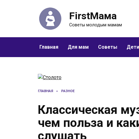
Перейти
к
FirstМама
содержанию
Советы молодым мамам
Главная
Для мам
Советы
Дет
ГЛАВНАЯ
»
РАЗНОЕ
Классическая му
чем польза и ка
слушать