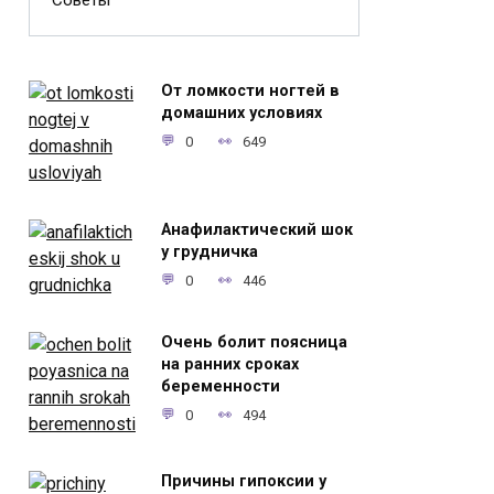
Советы
От ломкости ногтей в
домашних условиях
0
649
Анафилактический шок
у грудничка
0
446
Очень болит поясница
на ранних сроках
беременности
0
494
Причины гипоксии у