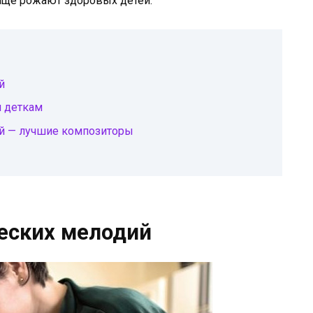
аще рожают здоровых детей.
й
 деткам
й — лучшие композиторы
ческих мелодий