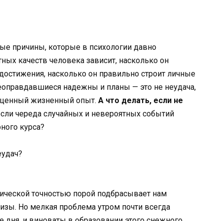
е причины, которые в психологии давно
ных качеств человека зависит, насколько он
 достижения, насколько он правильно строит личные
Неоправдавшиеся надежны и планы — это не неудача,
есценный жизненный опыт.
А что делать, если не
если череда случайных и невероятных событий
рного курса?
еудач?
тической точностью порой подбрасывает нам
изы. Но мелкая проблема утром почти всегда
ие дня, и виноваты в образовании этого снежного