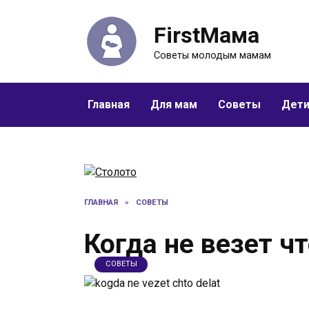
Перейти
к
FirstМама
содержанию
Советы молодым мамам
Главная
Для мам
Советы
Дет
ГЛАВНАЯ
»
СОВЕТЫ
Когда не везет ч
СОВЕТЫ