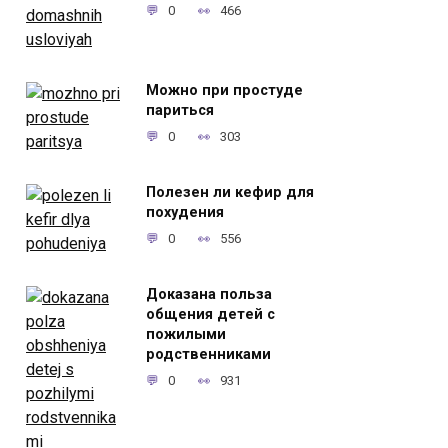
0
466
Можно при простуде
париться
0
303
Полезен ли кефир для
похудения
0
556
Доказана польза
общения детей с
пожилыми
родственниками
0
931