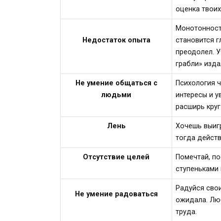
оценка твоих
Монотонност
Недостаток опыта
становится г
преодолел. У
грабли» изда
Не умение общаться с
Психология 
людьми
интересы и у
расширь круг
Лень
Хочешь выигр
тогда действ
Отсутствие целей
Помечтай, по
ступеньками 
Радуйся свои
Не умение радоваться
ожидала. Люб
труда.