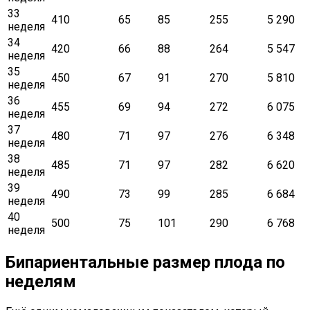
33
410
65
85
255
5 290
неделя
34
420
66
88
264
5 547
неделя
35
450
67
91
270
5 810
неделя
36
455
69
94
272
6 075
неделя
37
480
71
97
276
6 348
неделя
38
485
71
97
282
6 620
неделя
39
490
73
99
285
6 684
неделя
40
500
75
101
290
6 768
неделя
Бипариентальные размер плода по
неделям