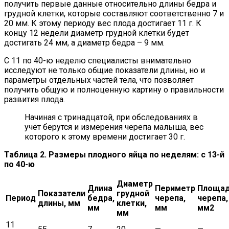
получить первые данные относительно длины бедра и
грудной клетки, которые составляют соответственно 7 и
20 мм. К этому периоду вес плода достигает 11 г. К
концу 12 недели диаметр грудной клетки будет
достигать 24 мм, а диаметр бедра – 9 мм.
С 11 по 40-ю неделю специалисты внимательно
исследуют не только общие показатели длины, но и
параметры отдельных частей тела, что позволяет
получить общую и полноценную картину о правильности
развития плода.
Начиная с тринадцатой, при обследованиях в
учёт берутся и измерения черепа малыша, вес
которого к этому времени достигает 30 г.
Таблица 2. Размеры плодного яйца по неделям: с 13-й
по 40-ю
Диаметр
Длина
Периметр
Площа
Показатели
грудной
Период
бедра,
черепа,
черепа,
длины, мм
клетки,
мм
мм
мм2
мм
11