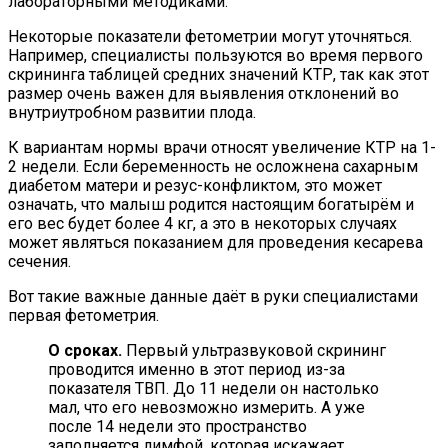
лабораторными методиками.
Некоторые показатели фетометрии могут уточняться.
Например, специалисты пользуются во время первого
скрининга таблицей средних значений КТР, так как этот
размер очень важен для выявления отклонений во
внутриутробном развитии плода.
К вариантам нормы врачи относят увеличение КТР на 1-
2 недели. Если беременность не осложнена сахарным
диабетом матери и резус-конфликтом, это может
означать, что малыш родится настоящим богатырём и
его вес будет более 4 кг, а это в некоторых случаях
может являться показанием для проведения кесарева
сечения.
Вот такие важные данные даёт в руки специалистами
первая фетометрия.
О сроках.
Первый ультразвуковой скрининг
проводится именно в этот период из-за
показателя ТВП. До 11 недели он настолько
мал, что его невозможно измерить. А уже
после 14 недели это пространство
заполняется лимфой, которая искажает