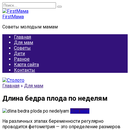
Перейти
Search
к
for:
содержанию
FirstМама
Советы молодым мамам
Главная
Для мам
Советы
Дети
Разное
Карта сайта
Контакты
Главная
»
Для мам
Длина бедра плода по неделям
Для мам
На различных этапах беременности регулярно
проводится фетометрия — это определение размеров