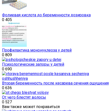
Фолиевая кислота до беременности дозировка
0
405
Профилактика мононуклеоза у детей
0
809
Психологические запоры у детей
0
690
Вторая беременность после кесарева сечения ощущения
0
636
От чего блестят волосы
0
527
Вам также может понравиться