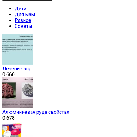
Дети
Для мам
Разное
Советы
Лечение зпр
0
660
Алюминиевая руда свойства
0
678