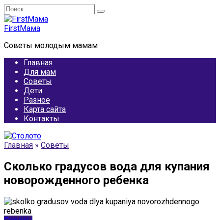
Перейти
Search
к
for:
содержанию
FirstМама
Советы молодым мамам
Главная
Для мам
Советы
Дети
Разное
Карта сайта
Контакты
Главная
»
Советы
Сколько градусов вода для купания
новорожденного ребенка