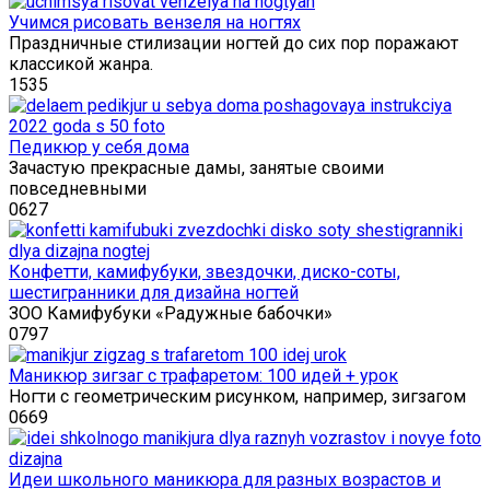
Учимся рисовать вензеля на ногтях
Праздничные стилизации ногтей до сих пор поражают
классикой жанра.
1
535
Педикюр у себя дома
Зачастую прекрасные дамы, занятые своими
повседневными
0
627
Конфетти, камифубуки, звездочки, диско-соты,
шестигранники для дизайна ногтей
ЗОО Камифубуки «Радужные бабочки»
0
797
Маникюр зигзаг с трафаретом: 100 идей + урок
Ногти с геометрическим рисунком, например, зигзагом
0
669
Идеи школьного маникюра для разных возрастов и