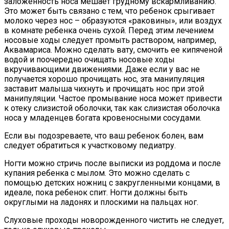
заложенность носа мешает грудному вскармливанию.
Это может быть связано с тем, что ребенок срыгивает
молоко через нос – образуются «раковины», или воздух
в комнате ребенка очень сухой. Перед этим лечением
носовые ходы следует промыть раствором, например,
Аквамариса. Можно сделать вату, смочить ее кипяченой
водой и поочередно очищать носовые ходы
вкручивающими движениями. Даже если у вас не
получается хорошо прочищать нос, эта манипуляция
заставит малыша чихнуть и прочищать нос при этой
манипуляции. Частое промывание носа может привести
к отеку слизистой оболочки, так как слизистая оболочка
носа у младенцев богата кровеносными сосудами.
Если вы подозреваете, что ваш ребенок болен, вам
следует обратиться к участковому педиатру.
Ногти можно стричь после выписки из роддома и после
купания ребенка с мылом. Это можно сделать с
помощью детских ножниц с закругленными концами, в
идеале, пока ребенок спит. Ногти должны быть
округлыми на ладонях и плоскими на пальцах ног.
Слуховые проходы новорожденного чистить не следует,