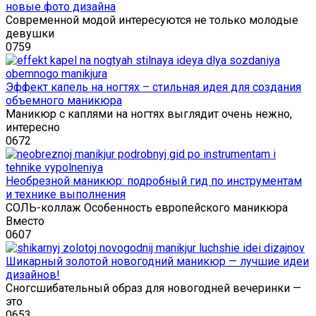
новые фото дизайна
Современной модой интересуются не только молодые
девушки
0
759
Эффект капель на ногтях – стильная идея для создания
объемного маникюра
Маникюр с каплями на ногтях выглядит очень нежно,
интересно
0
672
Необрезной маникюр: подробный гид по инструментам
и технике выполнения
СОЛЬ-коллаж Особенность европейского маникюра
Вместо
0
607
Шикарный золотой новогодний маникюр — лучшие идеи
дизайнов!
Сногсшибательный образ для новогодней вечеринки —
это
0
653