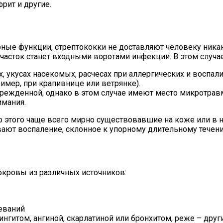
рит и другие.
ные функции, стрептококки не доставляют человеку ника
часток станет входными воротами инфекции. В этом случае
х, укусах насекомых, расчесах при аллергических и воспал
имер, при крапивнице или ветрянке).
режденной, однако в этом случае имеют место микротравм
имания.
о этого чаще всего мирно существовавшие на коже или в 
ают воспаление, склонное к упорному длительному течен
кровы из различных источников:
еваний
нгитом, ангиной, скарлатиной или бронхитом, реже – дру