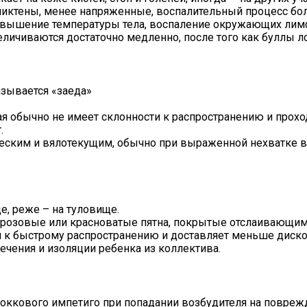
ликтены, менее напряженные, воспалительный процесс бо
вышение температуры тела, воспаление окружающих лимф
ичиваются достаточно медленно, после того как буллы лоп
азывается «заеда»
ая обычно не имеет склонности к распространению и прох
.
ческим и вялотекущим, обычно при выраженной нехватке в
е, реже – на туловище.
о розовые или красноватые пятна, покрытые отслаивающи
ии к быстрому распространению и доставляет меньше диск
ечения и изоляции ребенка из коллектива.
коккового импетиго при попадании возбудителя на повре