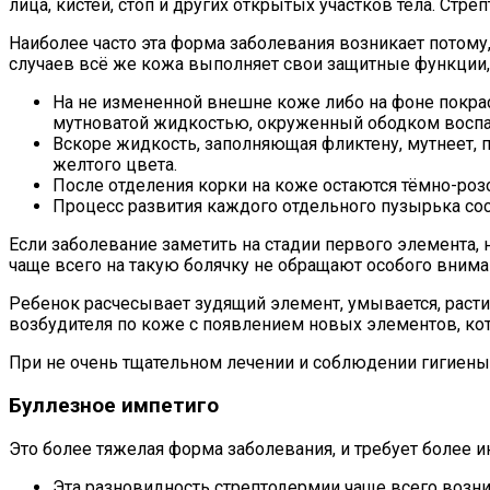
лица, кистей, стоп и других открытых участков тела. Стр
Наиболее часто эта форма заболевания возникает потому,
случаев всё же кожа выполняет свои защитные функции,
На не измененной внешне коже либо на фоне покрас
мутноватой жидкостью, окруженный ободком воспа
Вскоре жидкость, заполняющая фликтену, мутнеет, 
желтого цвета.
После отделения корки на коже остаются тёмно-ро
Процесс развития каждого отдельного пузырька сос
Если заболевание заметить на стадии первого элемента, 
чаще всего на такую болячку не обращают особого внимани
Ребенок расчесывает зудящий элемент, умывается, расти
возбудителя по коже с появлением новых элементов, кото
При не очень тщательном лечении и соблюдении гигиены 
Буллезное импетиго
Это более тяжелая форма заболевания, и требует более и
Эта разновидность стрептодермии чаще всего возника