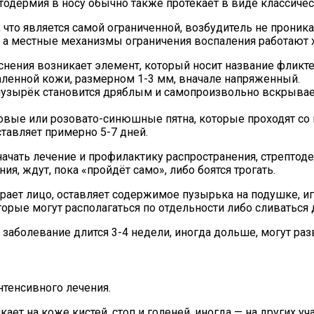
ептодермия в носу обычно также протекает в виде классиче
 что является самой ограниченной, возбудитель не проник
 а местные механизмы ограничения воспаления работают 
нения возникает элемент, который носит название фликте
ленной кожи, размерном 1-3 мм, вначале напряженный.
пузырёк становится дряблым и самопроизвольно вскрывает
зовые или розовато-синюшные пятна, которые проходят со
тавляет примерно 5-7 дней.
начать лечение и профилактику распространения, стрептоде
я, ждут, пока «пройдёт само», либо боятся трогать.
рает лицо, оставляет содержимое пузырька на подушке, иг
рые могут располагаться по отдельности либо сливаться д
заболевание длится 3-4 недели, иногда дольше, могут раз
нтенсивного лечения.
ет на коже кистей, стоп и голеней, иногда — на других уча