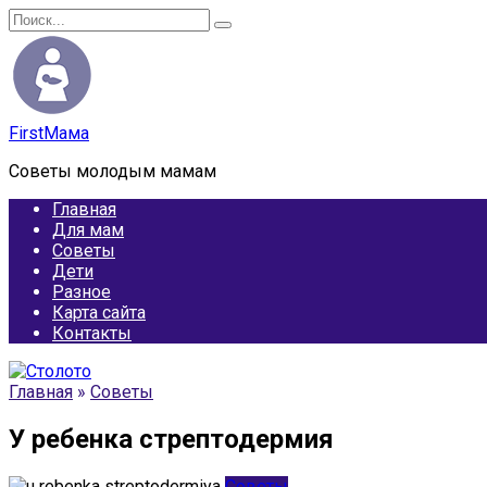
Перейти
Search
к
for:
содержанию
FirstМама
Советы молодым мамам
Главная
Для мам
Советы
Дети
Разное
Карта сайта
Контакты
Главная
»
Советы
У ребенка стрептодермия
Советы