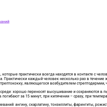
ваний
 которые практически всегда находятся в контакте с чело
а. Практически каждый человек несколько раз в течение 
стрептококку, являющегося возбудителем стрептодермии, ч
среде: хорошо переносят высушивание и сохраняются в пы
гибают за 15 минут, при кипячении – сразу, при температ
ваний: ангину, скарлатину, тонзиллиты, фарингиты, рожи