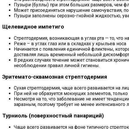
Пузыри (буллы) при этом больших размеров, чем ф
Может присоединяться нарушение самочувствия, по
Пузыри заполнены серозно-гнойной жидкостью, увел
Щелевидное импетиго
Стрептодермия, возникающая в углах рта — то, что н
Реже – в углах глаз или в складках у крыльев носа
Начинается с появления единичной фликтены, котор
доставляя лишь временный небольшой дискомфорт
В редких случаях течение может становиться хрони
несоблюдении правил личной гигиены.
Эритемато-сквамозная стрептодермия
Сухая стрептодермия, чаще всего развивается на лиц
При ней не образуется мокнущих элементов, тольк
Несмотря на то, что заболевание не имеет тенденц
заразным, поэтому требует не менее интенсивного л
Турниоль (поверхностный панариций)
Чаще всего развивается на фоне типичного стрепто