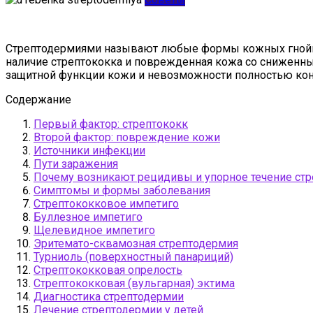
Стрептодермиями называют любые формы кожных гнойно-
наличие стрептококка и поврежденная кожа со сниженны
защитной функции кожи и невозможности полностью ко
Содержание
Первый фактор: стрептококк
Второй фактор: повреждение кожи
Источники инфекции
Пути заражения
Почему возникают рецидивы и упорное течение стр
Симптомы и формы заболевания
Стрептококковое импетиго
Буллезное импетиго
Щелевидное импетиго
Эритемато-сквамозная стрептодермия
Турниоль (поверхностный панариций)
Стрептококковая опрелость
Стрептококковая (вульгарная) эктима
Диагностика стрептодермии
Лечение стрептодермии у детей