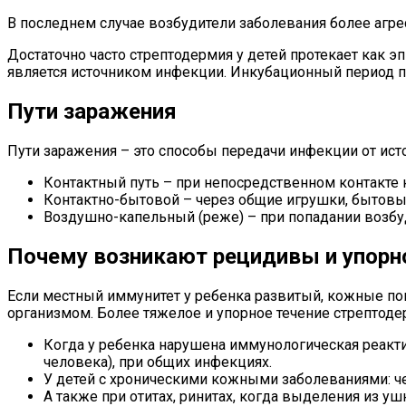
В последнем случае возбудители заболевания более агре
Достаточно часто стрептодермия у детей протекает как э
является источником инфекции. Инкубационный период пр
Пути заражения
Пути заражения – это способы передачи инфекции от ис
Контактный путь – при непосредственном контакте 
Контактно-бытовой – через общие игрушки, бытовые
Воздушно-капельный (реже) – при попадании возбу
Почему возникают рецидивы и упорно
Если местный иммунитет у ребенка развитый, кожные по
организмом. Более тяжелое и упорное течение стрептод
Когда у ребенка нарушена иммунологическая реактив
человека), при общих инфекциях.
У детей с хроническими кожными заболеваниями: че
А также при отитах, ринитах, когда выделения из у