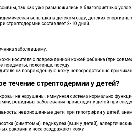
ссивны, так как уже размножились в благоприятных услови
пидемическая вспышка в детском саду, детских спортивных
и стрептодермии составляет 2-10 дней.
точника заболевшему.
кожи носителя с поврежденной кожей ребенка (при совмест
 предметы, полотенца, посуду.
дителя на поврежденную кожу непосредственно при чихани
е течение стрептодермии у детей?
кровы не нарушены, иммунная система нормально функцио
ермии, рецидивы заболевания происходит у детей при сле
ность: недоношенные дети, при гипотрифии у детей, анемии
сотка (симптомы), педикулез (вши у детей), аллергическ
шных раковин и носа раздражают кожу