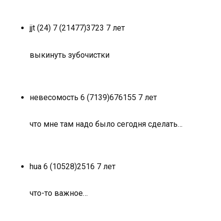
jjt (24) 7 (21477)
3
7
23 7 лет
выкинуть зубочистки
невесомость 6 (7139)
6
76
155 7 лет
что мне там надо было сегодня сделать…
hua 6 (10528)
2
5
16 7 лет
что-то важное…