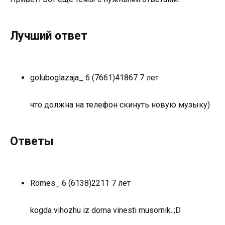
Лучший ответ
goluboglazaja_ 6 (7661)
4
18
67 7 лет
что должна на телефон скинуть новую музыку)
Ответы
Romes_ 6 (6138)
2
2
11 7 лет
kogda vihozhu iz doma vinesti musornik..;D