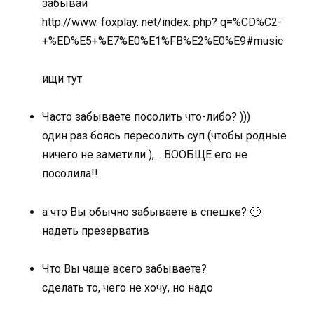
забывай
http://www. foxplay. net/index. php? q=%CD%C2-
+%ED%E5+%E7%E0%E1%FB%E2%E0%E9#music
ищи тут
Часто забываете посолить что-либо? )))
один раз боясь пересолить суп (чтобы родные
ничего не заметили ), .. ВООБЩЕ его не
посолила!!
а что Вы обычно забываете в спешке? 🙂
надеть презерватив
Что Вы чаще всего забываете?
сделать то, чего не хочу, но надо