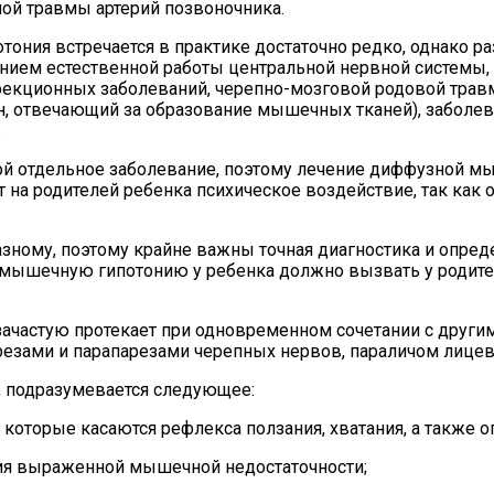
ной травмы артерий позвоночника.
ония встречается в практике достаточно редко, однако ра
шением естественной работы центральной нервной систе
фекционных заболеваний, черепно-мозговой родовой тр
ен, отвечающий за образование мышечных тканей), забол
.
й отдельное заболевание, поэтому лечение диффузной мы
на родителей ребенка психическое воздействие, так как о
ому, поэтому крайне важны точная диагностика и определ
 мышечную гипотонию у ребенка должно вызвать у родител
ачастую протекает при одновременном сочетании с други
резами и парапарезами черепных нервов, параличом лицев
, подразумевается следующее:
оторые касаются рефлекса ползания, хватания, а также оп
ния выраженной мышечной недостаточности;