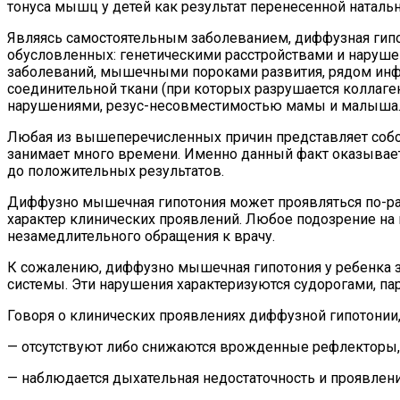
тонуса мышц у детей как результат перенесенной наталь
Являясь самостоятельным заболеванием, диффузная гипот
обусловленных: генетическими расстройствами и нару
заболеваний, мышечными пороками развития, рядом ин
соединительной ткани (при которых разрушается коллаг
нарушениями, резус-несовместимостью мамы и малыша
Любая из вышеперечисленных причин представляет собо
занимает много времени. Именно данный факт оказывает 
до положительных результатов.
Диффузно мышечная гипотония может проявляться по-разн
характер клинических проявлений. Любое подозрение на
незамедлительного обращения к врачу.
К сожалению, диффузно мышечная гипотония у ребенка з
системы. Эти нарушения характеризуются судорогами, па
Говоря о клинических проявлениях диффузной гипотонии
— отсутствуют либо снижаются врожденные рефлекторы, к
— наблюдается дыхательная недостаточность и проявле