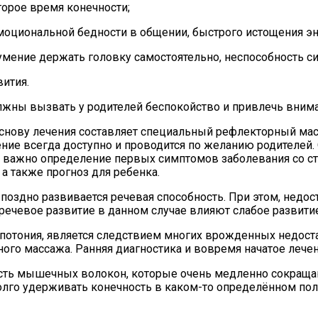
торое время конечности;
оциональной бедности в общении, быстрого истощения эне
умение держать головку самостоятельно, неспособность си
вития.
должны вызвать у родителей беспокойство и привлечь вним
снову лечения составляет специальный рефлекторный масс
ение всегда доступно и проводится по желанию родителей
йне важно определение первых симптомов заболевания со 
 а также прогноз для ребенка.
оздно развивается речевая способность. При этом, недост
 речевое развитие в данном случае влияют слабое развит
ипотония, является следствием многих врожденных недост
го массажа. Ранняя диагностика и вовремя начатое лечен
ость мышечных волокон, которые очень медленно сокращаю
 долго удерживать конечность в каком-то определённом 