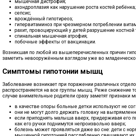
мышечная дистрофия;
ахондроплазия как нарушение роста костей ребёнка;
сепсис;
врождённый гипотиреоз;
гипервитаминоз при чрезмерном потреблении витам
рахит, провоцирующий у детей разрушение костной 
спинальная мышечная атрофия;
побочные эффекты от вакцинации.
Возникшая по любой из вышеперечисленных причин гипо
заметить невооружённым взглядом уже во младенческом
Симптомы гипотонии мышц
Заболевание возникает при поражении различных отделов
распространяется на все группы мышц. Реже снижение то
случае внимательные родители сразу заметят признаки 
в качестве опоры больные детки используют не со
они не могут долго держать головку на выпрямленно
если приподнять малыша вверх, придерживая его по
как его ручки поднимутся непроизвольно вверх;
болезнь может проявляться даже во сне: дети с но
мышечной гипотонией расслабленно свешивают их в