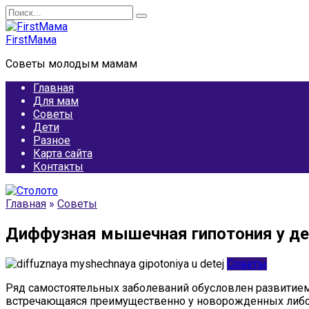
Перейти
Search
к
for:
содержанию
FirstМама
Советы молодым мамам
Главная
Для мам
Советы
Дети
Разное
Карта сайта
Контакты
Главная
»
Советы
Диффузная мышечная гипотония у де
Советы
Ряд самостоятельных заболеваний обусловлен развитием
встречающаяся преимущественно у новорожденных либо 