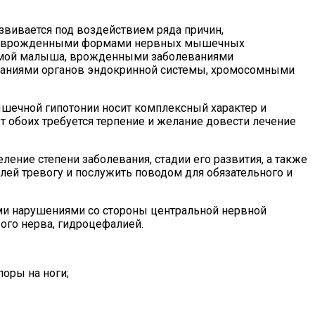
звивается под воздействием ряда причин,
мы, врожденными формами нервных мышечных
авмой малыша, врожденными заболеваниями
еваниями органов эндокринной системы, хромосомными
шечной гипотонии носит комплексный характер и
т обоих требуется терпение и желание довести лечение
ение степени заболевания, стадии его развития, а также
ей тревогу и послужить поводом для обязательного и
ми нарушениями со стороны центральной нервной
ого нерва, гидроцефалией.
оры на ноги;