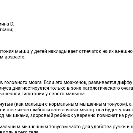
ина D;
ткани;
тония мышц у детей накладывает отпечаток на их внешно
 возрасте.
 головного мозга. Если это мозжечок, развивается диффу
нуса диагностируется только в зоне патологического оча
мышечной гипотонии у своего малыша:
гнутые (как малыши с нормальным мышечным тонусом), а р
й шее из-за слабости затылочных мышц: она будет у них 
д мышками, здоровый ребёнок уверенно повиснет на рука
рмальным мышечным тонусом часто для удобства ручки и н
доль всего тела.