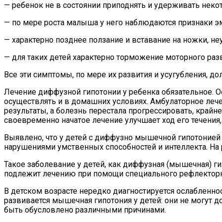
— ребенок не в состоянии приподнять и удерживать неко
— по мере роста малыша у него наблюдаются признаки эм
— характерно позднее ползание и вставание на ножки, не
— для таких детей характерно торможение моторного раз
Все эти симптомы, по мере их развития и усугубления, 
Лечение диффузной гипотонии у ребенка обязательное. О
осуществлять и в домашних условиях. Амбулаторное леч
результаты, а болезнь перестала прогрессировать, кра
своевременно начатое лечение улучшает ход его течения,
Выявлено, что у детей с диффузно мышечной гипотонией п
нарушениями умственных способностей и интеллекта. На
Такое заболевание у детей, как диффузная (мышечная) г
подлежит лечению при помощи специального рефлекторно
В детском возрасте нередко диагностируется ослабленн
развивается мышечная гипотония у детей: они не могут
быть обусловлено различными причинами.