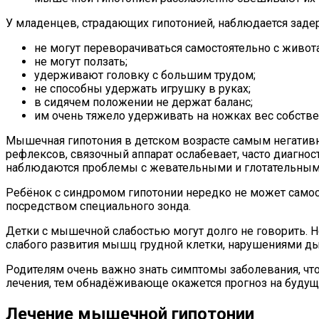
У младенцев, страдающих гипотонией, наблюдается заде
не могут переворачиваться самостоятельно с живота
не могут ползать;
удерживают головку с большим трудом;
не способны удержать игрушку в руках;
в сидячем положении не держат баланс;
им очень тяжело удерживать на ножках вес собстве
Мышечная гипотония в детском возрасте самым негативн
рефлексов, связочный аппарат ослабевает, часто диагнос
наблюдаются проблемы с жевательными и глотательны
Ребёнок с синдромом гипотонии нередко не может самосто
посредством специального зонда.
Детки с мышечной слабостью могут долго не говорить. Н
слабого развития мышц грудной клетки, нарушениями ды
Родителям очень важно знать симптомы заболевания, что
лечения, тем обнадёживающе окажется прогноз на будущ
Лечение мышечной гипотонии