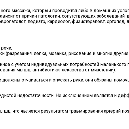
ного массажа, который проводится либо в домашних услов
 зависит от причин патологии, сопутствующих заболеваний,
вропатолог, педиатр, кардиолог, физиотерапевт, ортопед, 
 речи;
и (разрезания, лепка, мозаика, рисование и многие другие
нное с учётом индивидуальных потребностей маленького п
вания мышц, антибиотики, лекарства от миастении).
е должны отчаиваться и опускать руки: они обязаны пом
дистой недостаточности. Не исключением является и дифф
шц, что является результатом травмирования артерий по