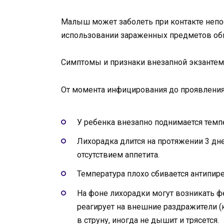
Малыш может заболеть при контакте непо
использовании зараженных предметов обих
Симптомы и признаки внезапной экзанте
От момента инфицирования до проявления
У ребенка внезапно поднимается темпер
Лихорадка длится на протяжении 3 дне
отсутствием аппетита.
Температура плохо сбивается антипир
На фоне лихорадки могут возникать ф
реагирует на внешние раздражители (к
в струну, иногда не дышит и трясется.