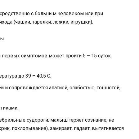
средственно с больным человеком или при
ода (чашки, тарелки, ложки, игрушки).
мы
 первых симптомов может пройти 5 – 15 суток.
атура до 39 – 40,5 С.
й и сопровождается апатией, слабостью, тошнотой,
етиками.
ебрильные судороги: малыш теряет сознание, не
рик, похлопывание), замирает, падает, вытягивается