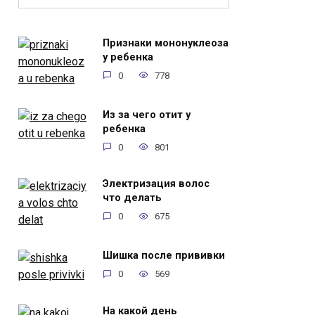
Признаки мононуклеоза
у ребенка
0
778
Из за чего отит у
ребенка
0
801
Электризация волос
что делать
0
675
Шишка после прививки
0
569
На какой день