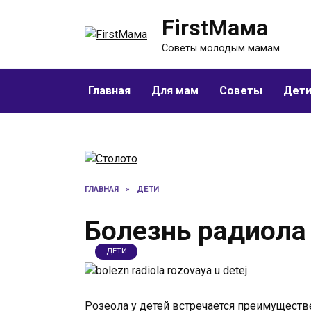
Перейти
FirstМама
к
содержанию
Советы молодым мамам
Главная
Для мам
Советы
Дет
ГЛАВНАЯ
»
ДЕТИ
Болезнь радиола 
ДЕТИ
Розеола у детей встречается преимуществе