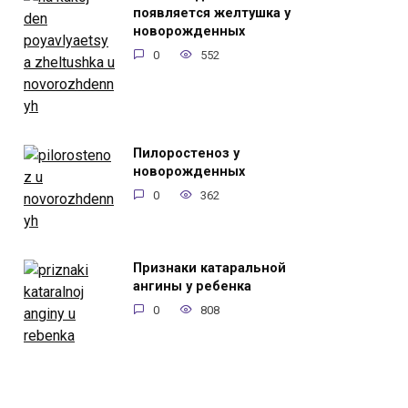
появляется желтушка у
новорожденных
0
552
Пилоростеноз у
новорожденных
0
362
Признаки катаральной
ангины у ребенка
0
808