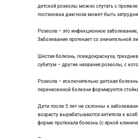
детской розеолы можно спутать с проявле
постановка диагноза может быть затруднит
Розеола – это инфекционное заболевание,
Заболевание протекает со значительной л
Шестая болезнь, псевдокраснуха, трехднев
субитум – другие названия розеолы, с кот
Розеола – исключительно детская болезнь
перенесенной болезни формируется стойк
Дети после 5 лет не склонны к заболева
возрасту вырабатываются антитела к возб
форме протекала болезнь (с яркой клинич