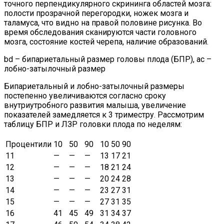
точного перпендикулярного скрининга областей мозга:
полости прозрачной перегородки, ножек мозга и
таламуса, что видно на правой половине рисунка. Во
время обследования сканируются части головного
мозга, состояние костей черепа, наличие образований.
bd – бипариетальный размер головы плода (БПР), ac –
лобно-затылочный размер
Бипариетальный и лобно-затылочный размеры
постепенно увеличиваются согласно сроку
внутриутробного развития малыша, увеличение
показателей замедляется к 3 триместру. Рассмотрим
таблицу БПР и ЛЗР головки плода по неделям:
Процентили
10
50
90
10
50
90
11
—
—
—
13
17
21
12
—
—
—
18
21
24
13
—
—
—
20
24
28
14
—
—
—
23
27
31
15
—
—
—
27
31
35
16
41
45
49
31
34
37