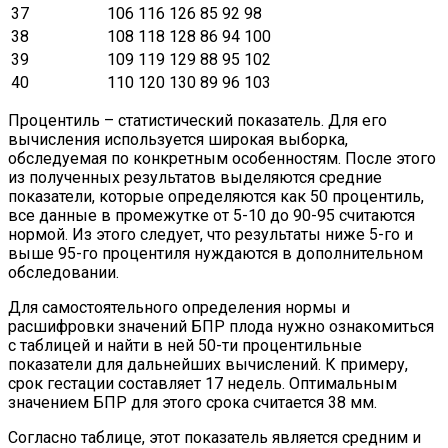
37
106
116
126
85
92
98
38
108
118
128
86
94
100
39
109
119
129
88
95
102
40
110
120
130
89
96
103
Процентиль – статистический показатель. Для его
вычисления используется широкая выборка,
обследуемая по конкретным особенностям. После этого
из полученных результатов выделяются средние
показатели, которые определяются как 50 процентиль,
все данные в промежутке от 5-10 до 90-95 считаются
нормой. Из этого следует, что результаты ниже 5-го и
выше 95-го процентиля нуждаются в дополнительном
обследовании.
Для самостоятельного определения нормы и
расшифровки значений БПР плода нужно ознакомиться
с таблицей и найти в ней 50-ти процентильные
показатели для дальнейших вычислений. К примеру,
срок гестации составляет 17 недель. Оптимальным
значением БПР для этого срока считается 38 мм.
Согласно таблице, этот показатель является средним и