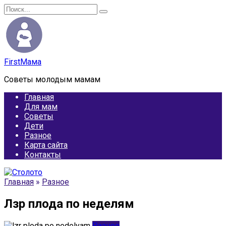
Перейти
Search
к
for:
содержанию
FirstМама
Советы молодым мамам
Главная
Для мам
Советы
Дети
Разное
Карта сайта
Контакты
Главная
»
Разное
Лзр плода по неделям
Разное