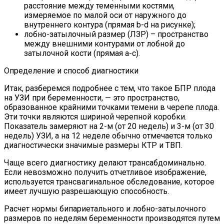
расстояние между теменными костями,
измеряемое по малой оси от наружного до
внутреннего контура (прямая b-d на рисунке);
лобно-затылочный размер (ЛЗР) – пространство
между внешними контурами от лобной до
затылочной кости (прямая a-c).
Определение и способ диагностики
Итак, разберемся подробнее с тем, что такое БПР плода
на УЗИ при беременности, — это пространство,
образованное крайними точками темени в черепе плода.
Эти точки являются шириной черепной коробки.
Показатель замеряют на 2-м (от 20 недель) и 3-м (от 30
недель) УЗИ, а на 12 неделе обычно отмечается только
диагностически значимые размеры КТР и ТВП.
Чаще всего диагностику делают трансабдоминально.
Если невозможно получить отчетливое изображение,
используется трансвагинальное обследование, которое
имеет лучшую разрешающую способность.
Расчет нормы бипариетального и лобно-затылочного
размеров по неделям беременности производятся путем