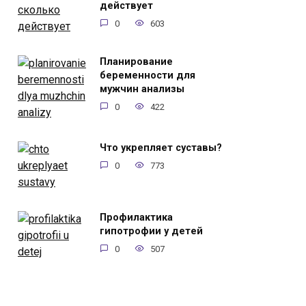
действует
0
603
Планирование
беременности для
мужчин анализы
0
422
Что укрепляет суставы?
0
773
Профилактика
гипотрофии у детей
0
507