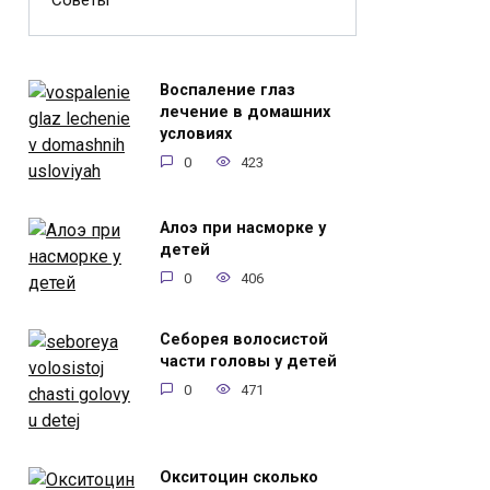
Советы
Воспаление глаз
лечение в домашних
условиях
0
423
Алоэ при насморке у
детей
0
406
Себорея волосистой
части головы у детей
0
471
Окситоцин сколько