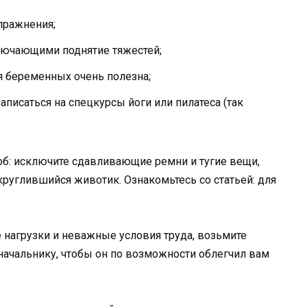
пражнения;
лючающими поднятие тяжестей;
я беременных очень полезна;
писаться на спецкурсы йоги или пилатеса (так
роб: исключите сдавливающие ремни и тугие вещи,
круглившийся животик. Ознакомьтесь со статьей: для
е нагрузки и неважные условия труда, возьмите
 начальнику, чтобы он по возможности облегчил вам