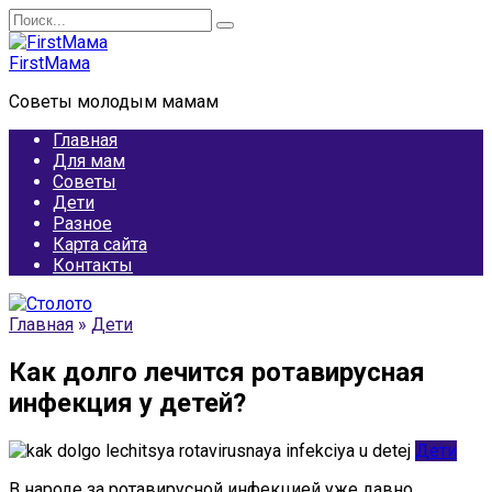
Перейти
Search
к
for:
содержанию
FirstМама
Советы молодым мамам
Главная
Для мам
Советы
Дети
Разное
Карта сайта
Контакты
Главная
»
Дети
Как долго лечится ротавирусная
инфекция у детей?
Дети
В народе за ротавирусной инфекцией уже давно