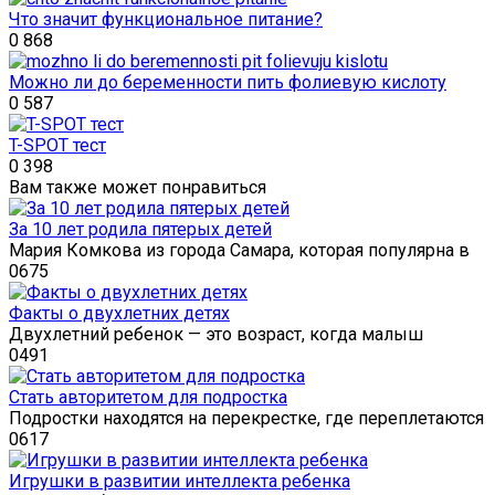
Что значит функциональное питание?
0
868
Можно ли до беременности пить фолиевую кислоту
0
587
T-SPOT тест
0
398
Вам также может понравиться
За 10 лет родила пятерых детей
Мария Комкова из города Самара, которая популярна в
0
675
Факты о двухлетних детях
Двухлетний ребенок — это возраст, когда малыш
0
491
Стать авторитетом для подростка
Подростки находятся на перекрестке, где переплетаются
0
617
Игрушки в развитии интеллекта ребенка