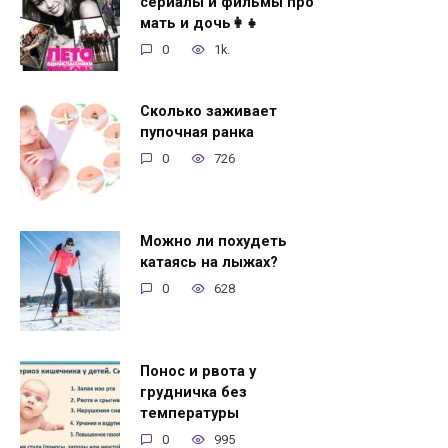
сериалы и фильмы про
мать и дочь👩‍👧
0
1k.
Сколько заживает
пупочная ранка
0
726
Можно ли похудеть
катаясь на лыжах?
0
628
Понос и рвота у
грудничка без
температуры
0
995