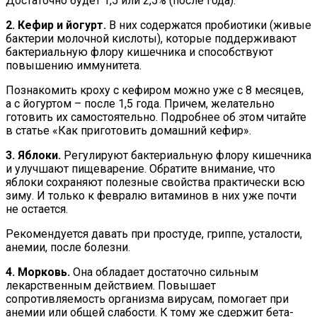
Достаточно будет 1,5 или 2,5% (после года).
2. Кефир и йогурт.
В них содержатся пробиотики (живые
бактерии молочной кислоты), которые поддерживают
бактериальную флору кишечника и способствуют
повышению иммунитета.
Познакомить кроху с кефиром можно уже с 8 месяцев,
а с йогуртом – после 1,5 года. Причем, желательно
готовить их самостоятельно. Подробнее об этом читайте
в статье «Как приготовить домашний кефир».
3. Яблоки.
Регулируют бактериальную флору кишечника
и улучшают пищеварение. Обратите внимание, что
яблоки сохраняют полезные свойства практически всю
зиму. И только к февралю витаминов в них уже почти
не остается.
Рекомендуется давать при простуде, гриппе, усталости,
анемии, после болезни.
4. Морковь.
Она обладает достаточно сильным
лекарственным действием. Повышает
сопротивляемость организма вирусам, помогает при
анемии или общей слабости. К тому же сдержит бета-