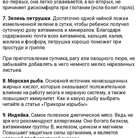
во-первых, она легко усваивается, а во-вторых, не
причиняет дискомфорта при глотании (если болит горло).
7. Зелень петрушки.
Достаточно одной чайной ложки
измельченной зелени в сутки, чтобы ребенок получил
суточную дозу витаминов и минералов. Благодаря
содержанию почти всех витаминов, кальция, калия,
железа и фосфора, петрушка хорошо поможет при
простуде и гриппе.
При приготовлении супчика, рагу или овощного пюре, не
забывайте добавлять в него немного мелко нарезанных
листьев.
8. Морская рыба.
Основной источник ненасыщенных
жирных кислот, которые оказывают положительное
влияние на работу мозга и нервную систему, а также
повышают иммунитет. Как и какую рыбу выбрать
читайте в статье «Прикорм изрыбы».
9. Индейка.
Самое полезное диетическое мясо. Ведь не
зря его рекомендуют аллергикам. Оно богато белком,
витаминами группы В, железом, цинком и магнием.
Повышает защитные силы организма, и является