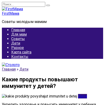
Перейти
Search
к
for:
содержанию
FirstМама
Советы молодым мамам
Главная
Для мам
Советы
Дети
Разное
Карта сайта
Контакты
Главная
»
Дети
Какие продукты повышают
иммунитет у детей?
Дети
Укрепить здоровье и повысить иммунитет у ребенка