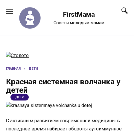
Перейти
к
FirstМама
содержанию
Советы молодым мамам
ГЛАВНАЯ
»
ДЕТИ
Красная системная волчанка у
детей
ДЕТИ
С активным развитием современной медицины в
последнее время набирает обороты аутоиммунное