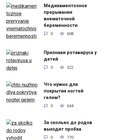
Медикаментозное
прерывание
внематочной
беременности
0
608
Признаки ротавируса у
детей
0
322
Что нужно для
покрытия ногтей
гелем?
0
644
За сколько до родов
выходит пробка
0
770