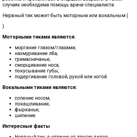
случаях необходима помощь врача-специалиста.
Нервный тик может быть моторным или вокальным (
).
Моторными тиками являются:
моргание глазом/глазами;
нахмуривание лба;
гримасничанье;
сморщивание носа;
покусывание губы;
подергивание головой, рукой или ногой.
Вокальными тиками являются:
сопение носом;
покашливание;
фырканье;
шипение.
Интересные факты
Нервный тик, в отличие от других видов