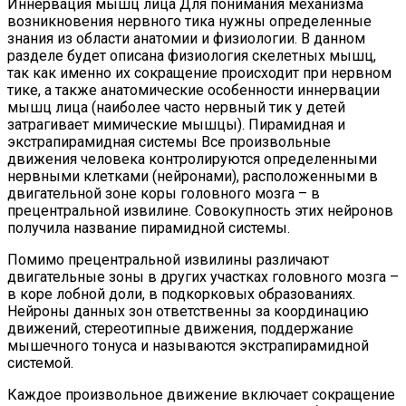
Иннервация мышц лица Для понимания механизма
возникновения нервного тика нужны определенные
знания из области анатомии и физиологии. В данном
разделе будет описана физиология скелетных мышц,
так как именно их сокращение происходит при нервном
тике, а также анатомические особенности иннервации
мышц лица (наиболее часто нервный тик у детей
затрагивает мимические мышцы). Пирамидная и
экстрапирамидная системы Все произвольные
движения человека контролируются определенными
нервными клетками (нейронами), расположенными в
двигательной зоне коры головного мозга – в
прецентральной извилине. Совокупность этих нейронов
получила название пирамидной системы.
Помимо прецентральной извилины различают
двигательные зоны в других участках головного мозга –
в коре лобной доли, в подкорковых образованиях.
Нейроны данных зон ответственны за координацию
движений, стереотипные движения, поддержание
мышечного тонуса и называются экстрапирамидной
системой.
Каждое произвольное движение включает сокращение