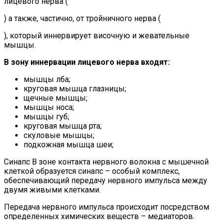
лицевого нерва (
) а также, частично, от тройничного нерва (
), который иннервирует височную и жевательные
мышцы.
В зону иннервации лицевого нерва входят:
мышцы лба;
круговая мышца глазницы;
щечные мышцы;
мышцы носа;
мышцы губ;
круговая мышца рта;
скуловые мышцы;
подкожная мышца шеи;
Синапс В зоне контакта нервного волокна с мышечной
клеткой образуется синапс – особый комплекс,
обеспечивающий передачу нервного импульса между
двумя живыми клетками.
Передача нервного импульса происходит посредством
определенных химических веществ – медиаторов.