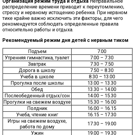
Организация режим труда и отдыха
Неправильное
распределение времени приводит к переутомлению,
стрессу и нервному истощению ребенка. При нервном
тике крайне важно исключить эти факторы, для чего
рекомендуется соблюдать определенные правила
относительно работы и отдыха.
Рекомендуемый режим дня детей с нервным тиком
Подъем
7.00
Утренняя гимнастика, туалет
7.00 – 7.30
Завтрак
7.30 – 7.50
Дорога в школу
7.50 – 8.30
Учеба в школе
8.30 – 13.00
Прогулка после школы
13.00 – 13.30
Обед
13.30 – 14.00
Послеобеденный отдых/сон
14.00 – 15.30
Прогулки на свежем воздухе
15.30 – 16.00
Полдник
16.00 – 16.15
Учеба, чтение книг
16.15 – 17.30
Игры на свежем воздухе,
17.30 – 19.00
работа по дому
Ужин
19.00 – 19.30