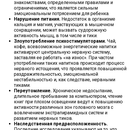
знакомствами, определенными правилами и
ограничениями, что является сильным
эмоциональным потрясением для ребенка.
Нарушение питания.
Недостаток в организме
кальция и магния, участвующих в мышечном
сокращении, может вызвать судорожную
активность мышц, в том числе и тики.
Злоупотребление психостимуляторами.
Чай,
кофе, всевозможные энергетические напитки
активируют центральную нервную систему,
заставляя ее работать «на износ». При частом
употреблении таких напитков происходит процесс
нервного истощения, что проявляется повышенной
раздражительностью, эмоциональной
нестабильностью и, как следствие, нервными
тиками.
Переутомление.
Хроническое недосыпание,
длительное пребывание за компьютером, чтение
книг при плохом освещении ведут к повышению
активности различных зон головного мозга с
вовлечением экстрапирамидных систем и
развитием нервных тиков.
Наследственная предрасположенность.
Последние исследования указывают на то, что