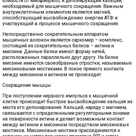
близости от миофибрилл, и депонирующий кальций,
необходимый для мышечного сокращения. Важным
внутриклеточным элементом является магний,
способствующий высвобождению энергии АТФ и
участвующий в процессе мышечного сокращения.
Непосредственно сократительным аппаратом
мышечных волокон является саркомер – комплекс,
состоящий из сократительных белков – актина и
миозина. Данные белки имеют форму нитей,
расположенных параллельно друг другу. На белке
миозине имеются своеобразные отростки, называемые
миозиновыми мостиками. В покое прямого контакта
между миозином и актином не происходит.
Сокращение мышцы
При поступлении нервного импульса к мышечной
клетке происходит быстрое высвобождение кальция из
места его депонирования. Кальций, наряду с магнием,
связывается с определенными регуляторными зонами
на поверхности актина и делает возможным контакт
между актином и миозином посредством миозиновых
мостиков. Миозиновые мостики присоединяются к