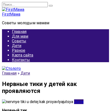
Перейти
Search
к
for:
содержанию
FirstМама
Советы молодым мамам
Главная
Для мам
Советы
Дети
Разное
Карта сайта
Контакты
Главная
»
Дети
Нервные тики у детей как
проявляются
Дети
Нервный тик