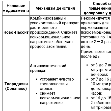
Способы
Название
Механизм действия
применения
медикамента
дозировка у 
Комбинированный
Рекомендуется
успокоительный препарат
примерять для
растительного
нормализации
Ново-Пассит
происхождения. Снижает
психоэмоциона
психоэмоциональное
состояния по 1 
напряжение, облегчает
ложке 2 — 3 раз
процесс засыпания.
день.
Применяется вн
после еды.
от 3 до 7 л
Антипсихотический
мг утром и
препарат.
вечером;
устраняет чувство
от 7 до 16 
Тиоридазин
тревожности и
10 мг три 
(Сонапакс)
страха;
день, каж
снимает
часов;
психоэмоциональное
от 16 до 18
напряжение.
2 таблетки
мг три раз