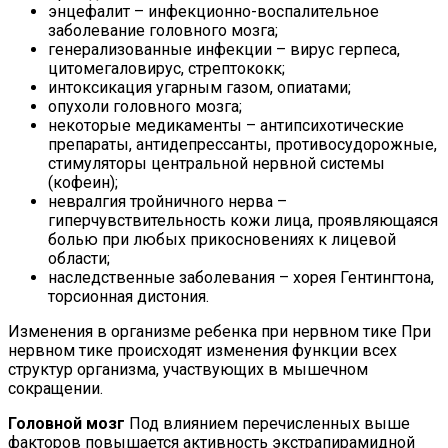
энцефалит – инфекционно-воспалительное
заболевание головного мозга;
генерализованные инфекции – вирус герпеса,
цитомегаловирус, стрептококк;
интоксикация угарным газом, опиатами;
опухоли головного мозга;
некоторые медикаменты – антипсихотические
препараты, антидепрессанты, противосудорожные,
стимуляторы центральной нервной системы
(кофеин);
невралгия тройничного нерва –
гиперчувствительность кожи лица, проявляющаяся
болью при любых прикосновениях к лицевой
области;
наследственные заболевания – хорея Гентингтона,
торсионная дистония.
Изменения в организме ребенка при нервном тике При
нервном тике происходят изменения функции всех
структур организма, участвующих в мышечном
сокращении.
Головной мозг
Под влиянием перечисленных выше
факторов повышается активность экстрапирамидной