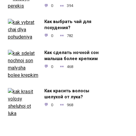
0
394
Как выбрать чай для
похудения?
0
782
Как сделать ночной сон
малыша более крепким
0
468
Как красить волосы
шелухой от лука?
0
968