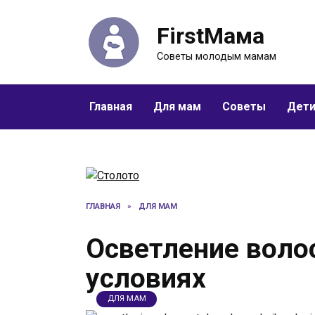
Перейти
к
FirstМама
содержанию
Советы молодым мамам
Главная
Для мам
Советы
Дет
ГЛАВНАЯ
»
ДЛЯ МАМ
Осветление воло
условиях
ДЛЯ МАМ