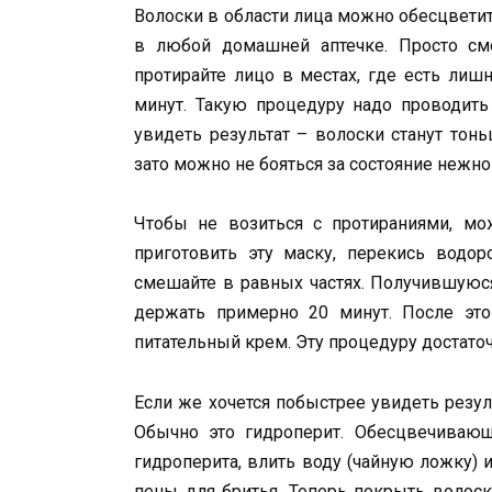
Волоски в области лица можно обесцветит
в любой домашней аптечке. Просто с
протирайте лицо в местах, где есть лиш
минут. Такую процедуру надо проводит
увидеть результат – волоски станут тон
зато можно не бояться за состояние нежно
Чтобы не возиться с протираниями, мо
приготовить эту маску, перекись водор
смешайте в равных частях. Получившуюся
держать примерно 20 минут. После это
питательный крем. Эту процедуру достато
Если же хочется побыстрее увидеть резул
Обычно это гидроперит. Обесцвечивающу
гидроперита, влить воду (чайную ложку)
пены для бритья. Теперь покрыть волос