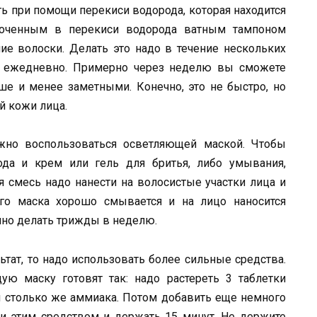
ь при помощи перекиси водорода, которая находится
моченным в перекиси водорода ватным тампоном
ние волоски. Делать это надо в течение нескольких
ь ежедневно. Примерно через неделю вы сможете
ьше и менее заметными. Конечно, это не быстро, но
й кожи лица.
жно воспользоваться осветляющей маской. Чтобы
ода и крем или гель для бритья, либо умывания,
 смесь надо нанести на волосистые участки лица и
го маска хорошо смывается и на лицо наносится
чно делать трижды в неделю.
ьтат, то надо использовать более сильные средства.
ю маску готовят так: надо растереть 3 таблетки
 и столько же аммиака. Потом добавить еще немного
ки этим средством и держать 15 минут. Не держите