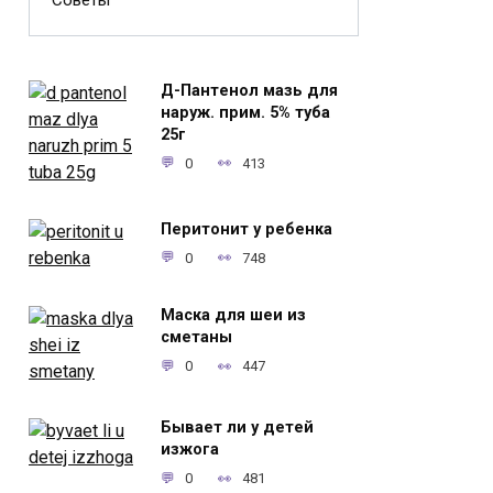
Советы
Д-Пантенол мазь для
наруж. прим. 5% туба
25г
0
413
Перитонит у ребенка
0
748
Маска для шеи из
сметаны
0
447
Бывает ли у детей
изжога
0
481