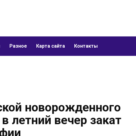
и
Разное
Карта сайта
Контакты
яской новорожденного
 в летний вечер закат
афии