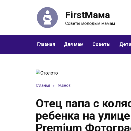
Перейти
к
FirstМама
содержанию
Советы молодым мамам
Главная
Для мам
Советы
Дет
ГЛАВНАЯ
»
РАЗНОЕ
Отец папа с кол
ребенка на улице
Premium Фотогр