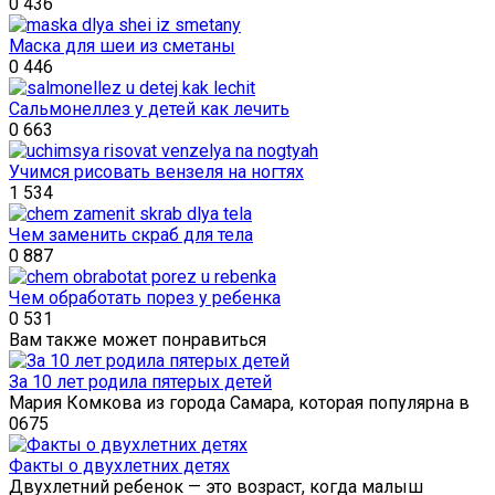
0
436
Маска для шеи из сметаны
0
446
Сальмонеллез у детей как лечить
0
663
Учимся рисовать вензеля на ногтях
1
534
Чем заменить скраб для тела
0
887
Чем обработать порез у ребенка
0
531
Вам также может понравиться
За 10 лет родила пятерых детей
Мария Комкова из города Самара, которая популярна в
0
675
Факты о двухлетних детях
Двухлетний ребенок — это возраст, когда малыш