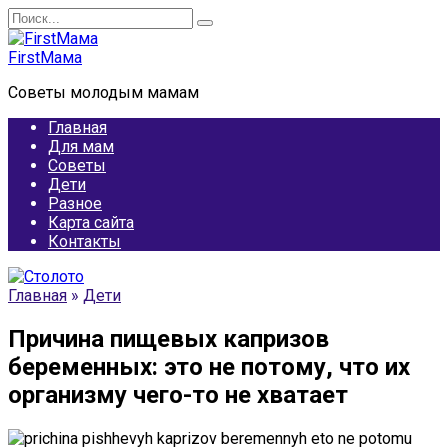
Перейти
Search
к
for:
содержанию
FirstМама
Советы молодым мамам
Главная
Для мам
Советы
Дети
Разное
Карта сайта
Контакты
Главная
»
Дети
Причина пищевых капризов
беременных: это не потому, что их
организму чего-то не хватает