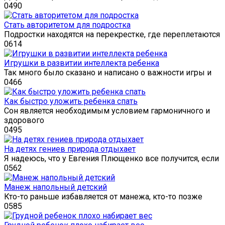
0
490
Стать авторитетом для подростка
Подростки находятся на перекрестке, где переплетаются
0
614
Игрушки в развитии интеллекта ребенка
Так много было сказано и написано о важности игры и
0
466
Как быстро уложить ребенка спать
Сон является необходимым условием гармоничного и
здорового
0
495
На детях гениев природа отдыхает
Я надеюсь, что у Евгения Плющенко все получится, если
0
562
Манеж напольный детский
Кто-то раньше избавляется от манежа, кто-то позже
0
585