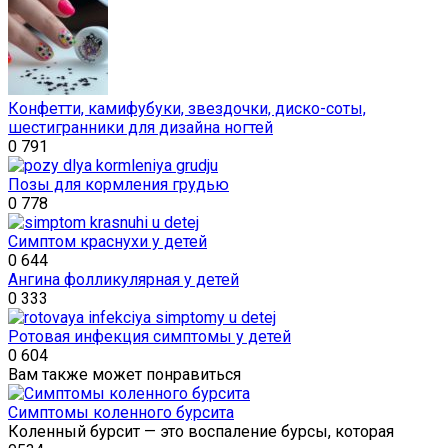
Конфетти, камифубуки, звездочки, диско-соты,
шестигранники для дизайна ногтей
0
791
Позы для кормления грудью
0
778
Симптом краснухи у детей
0
644
Ангина фолликулярная у детей
0
333
Ротовая инфекция симптомы у детей
0
604
Вам также может понравиться
Симптомы коленного бурсита
Коленный бурсит — это воспаление бурсы, которая