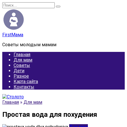
Перейти
Search
к
for:
содержанию
FirstМама
Советы молодым мамам
Главная
Для мам
Советы
Дети
Разное
Карта сайта
Контакты
Главная
»
Для мам
Простая вода для похудения
Для мам