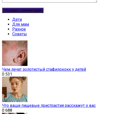
Дети
Для мам
Разное
Советы
Чем лечат золотистый стафилококк у детей
0
531
Что ваши пищевые пристрастия расскажут о вас
0
688