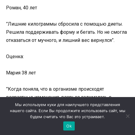
Роман, 40 лет
”Лишние килограммы сбросила с помощью диеты.
Решила поддерживать форму и бегать. Но не смогла
отказаться от мучного, и лишний вес вернулся”.
Оценка:
Мария 38 лет
”Когда поняла, что в организме происходят
возрастные изменения, всерьез задумалась о
Мы используем куки для наилучшего представления
физических нагрузках. Бег мне не подходит. Так как
нашего сайта. Если Вы продолжите использовать сайт, мы
есть болезнь сердца. Но вот ходьба мне очень
будем считать что Вас это устраивает.
нравится. Благодаря ей, я не только укрепляю свое
Ok
сердце, а и получаю заряд бодрости”.