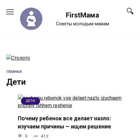
Перейти
к
FirstМама
содержанию
Советы молодым мамам
ГЛАВНАЯ
Дети
ДЕТИ
Почему ребенок все делает назло:
изучаем причины — ищем решение
0
412