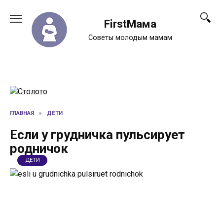
Перейти
к
FirstМама
содержанию
Советы молодым мамам
ГЛАВНАЯ
»
ДЕТИ
Если у грудничка пульсирует
родничок
ДЕТИ