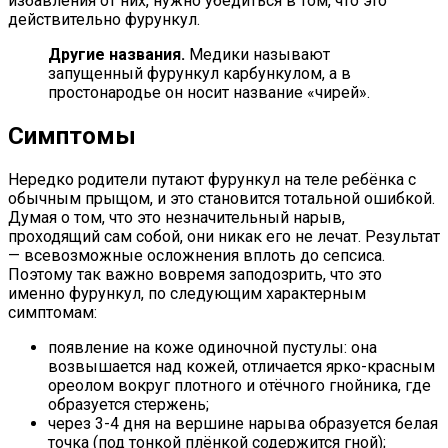
избавления от них, нужно убедиться в том, что это
действительно фурункул.
Другие названия.
Медики называют
запущенный фурункул карбункулом, а в
простонародье он носит название «чирей».
Симптомы
Нередко родители путают фурункул на теле ребёнка с
обычным прыщом, и это становится тотальной ошибкой.
Думая о том, что это незначительный нарыв,
проходящий сам собой, они никак его не лечат. Результат
— всевозможные осложнения вплоть до сепсиса.
Поэтому так важно вовремя заподозрить, что это
именно фурункул, по следующим характерным
симптомам:
появление на коже одиночной пустулы: она
возвышается над кожей, отличается ярко-красным
ореолом вокруг плотного и отёчного гнойника, где
образуется стержень;
через 3-4 дня на вершине нарыва образуется белая
точка (под тонкой плёнкой содержится гной);