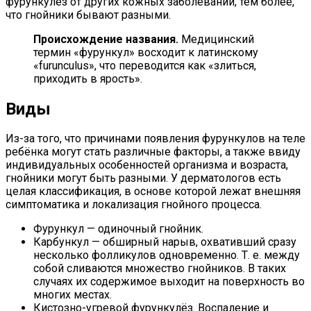
фурункулёз от других кожных заболеваний, тем более,
что гнойники бывают разными.
Происхождение названия.
Медицинский
термин «фурункул» восходит к латинскому
«furunculus», что переводится как «злиться,
приходить в ярость».
Виды
Из-за того, что причинами появления фурункулов на теле
ребёнка могут стать различные факторы, а также ввиду
индивидуальных особенностей организма и возраста,
гнойники могут быть разными. У дерматологов есть
целая классификация, в основе которой лежат внешняя
симптоматика и локализация гнойного процесса.
Фурункул — одиночный гнойник.
Карбункул — обширный нарыв, охвативший сразу
несколько фолликулов одновременно. Т. е. между
собой сливаются множество гнойников. В таких
случаях их содержимое выходит на поверхность во
многих местах.
Кистозно-угревой фурункулёз. Воспаление и