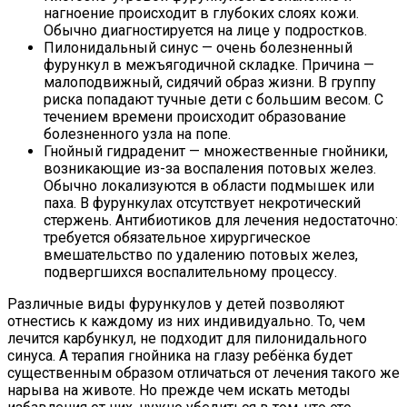
нагноение происходит в глубоких слоях кожи.
Обычно диагностируется на лице у подростков.
Пилонидальный синус — очень болезненный
фурункул в межъягодичной складке. Причина —
малоподвижный, сидячий образ жизни. В группу
риска попадают тучные дети с большим весом. С
течением времени происходит образование
болезненного узла на попе.
Гнойный гидраденит — множественные гнойники,
возникающие из-за воспаления потовых желез.
Обычно локализуются в области подмышек или
паха. В фурункулах отсутствует некротический
стержень. Антибиотиков для лечения недостаточно:
требуется обязательное хирургическое
вмешательство по удалению потовых желез,
подвергшихся воспалительному процессу.
Различные виды фурункулов у детей позволяют
отнестись к каждому из них индивидуально. То, чем
лечится карбункул, не подходит для пилонидального
синуса. А терапия гнойника на глазу ребёнка будет
существенным образом отличаться от лечения такого же
нарыва на животе. Но прежде чем искать методы