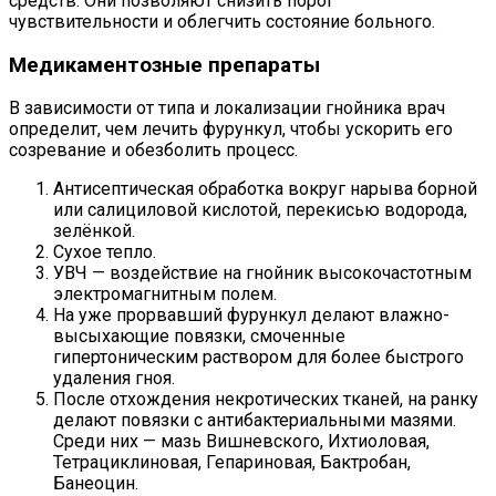
средств. Они позволяют снизить порог
чувствительности и облегчить состояние больного.
Медикаментозные препараты
В зависимости от типа и локализации гнойника врач
определит, чем лечить фурункул, чтобы ускорить его
созревание и обезболить процесс.
Антисептическая обработка вокруг нарыва борной
или салициловой кислотой, перекисью водорода,
зелёнкой.
Сухое тепло.
УВЧ — воздействие на гнойник высокочастотным
электромагнитным полем.
На уже прорвавший фурункул делают влажно-
высыхающие повязки, смоченные
гипертоническим раствором для более быстрого
удаления гноя.
После отхождения некротических тканей, на ранку
делают повязки с антибактериальными мазями.
Среди них — мазь Вишневского, Ихтиоловая,
Тетрациклиновая, Гепариновая, Бактробан,
Банеоцин.