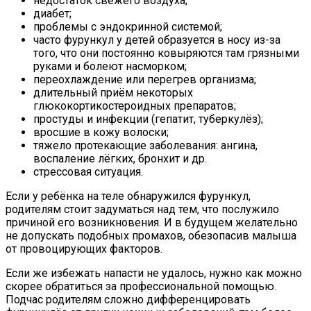
недостаток свежего воздуха;
диабет;
проблемы с эндокринной системой;
часто фурункул у детей образуется в носу из-за
того, что они постоянно ковыряются там грязными
руками и болеют насморком;
переохлаждение или перегрев организма;
длительный приём некоторых
глюкокортикостероидных препаратов;
простуды и инфекции (гепатит, туберкулёз);
вросшие в кожу волоски;
тяжело протекающие заболевания: ангина,
воспаление лёгких, бронхит и др.
стрессовая ситуация.
Если у ребёнка на теле обнаружился фурункул,
родителям стоит задуматься над тем, что послужило
причиной его возникновения. И в будущем желательно
не допускать подобных промахов, обезопасив малыша
от провоцирующих факторов.
Если же избежать напасти не удалось, нужно как можно
скорее обратиться за профессиональной помощью.
Подчас родителям сложно дифференцировать