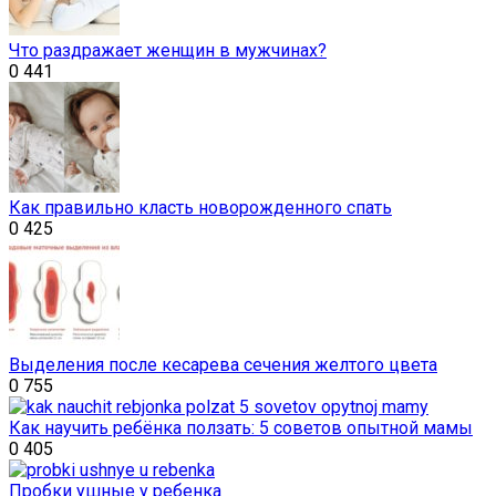
Что раздражает женщин в мужчинах?
0
441
Как правильно класть новорожденного спать
0
425
Выделения после кесарева сечения желтого цвета
0
755
Как научить ребёнка ползать: 5 советов опытной мамы
0
405
Пробки ушные у ребенка