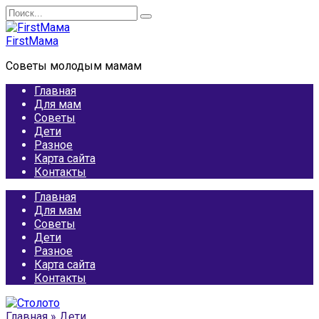
Перейти
Search
к
for:
содержанию
FirstМама
Советы молодым мамам
Главная
Для мам
Советы
Дети
Разное
Карта сайта
Контакты
Главная
Для мам
Советы
Дети
Разное
Карта сайта
Контакты
Главная
»
Дети