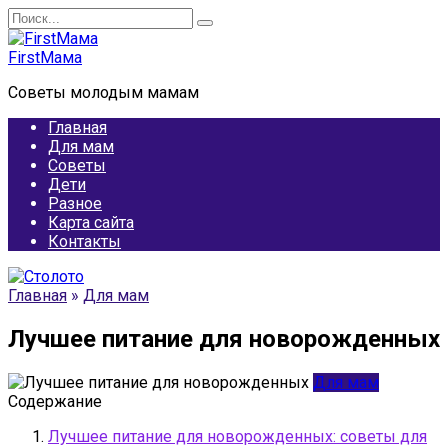
Перейти
Search
к
for:
содержанию
FirstМама
Советы молодым мамам
Главная
Для мам
Советы
Дети
Разное
Карта сайта
Контакты
Главная
»
Для мам
Лучшее питание для новорожденных
Для мам
Содержание
Лучшее питание для новорожденных: советы для