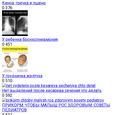
Киноа, гречка и пшено
0
376
У ребенка бронхопневмония
0
451
У грудничка желтуха
0
510
Нет выделений после кесарева сечения что делать
0
592
ПРИКОРМ: ЧТОБЫ МАЛЫШ РОС ЗДОРОВЫМ. СОВЕТЫ
ПЕДИАТРОВ
0
521