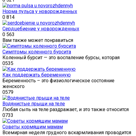
Норма пульса у новорожденных
0
814
Сердцебиение у новорожденных
0
563
Вам также может понравиться
Симптомы коленного бурсита
Коленный бурсит — это воспаление бурсы, которая
0
535
Как поддержать беременную
Беременность – это физиологическое состояние
женского
0
579
Водянистые прыщи на теле
Любая сыпь на теле раздражает, и это также относится
0
733
Советы кормящим мамам
Всемирная неделя грудного вскармливания проводится