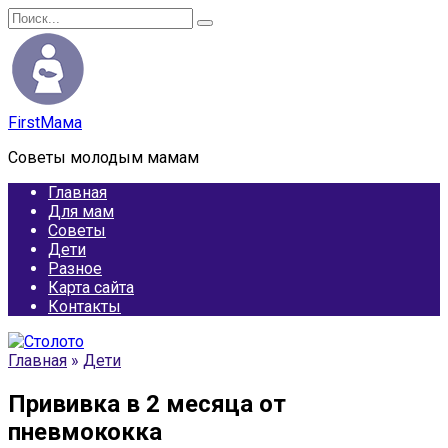
Перейти
Search
к
for:
содержанию
FirstМама
Советы молодым мамам
Главная
Для мам
Советы
Дети
Разное
Карта сайта
Контакты
Главная
»
Дети
Прививка в 2 месяца от
пневмококка