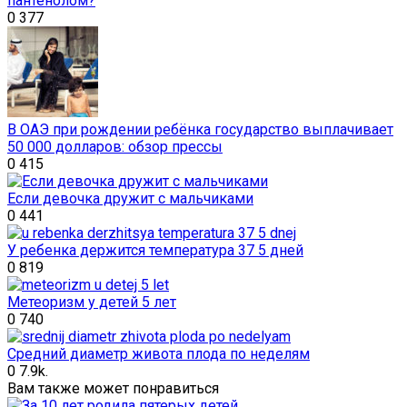
пантенолом?
0
377
В ОАЭ при рождении ребёнка государство выплачивает
50 000 долларов: обзор прессы
0
415
Если девочка дружит с мальчиками
0
441
У ребенка держится температура 37 5 дней
0
819
Метеоризм у детей 5 лет
0
740
Средний диаметр живота плода по неделям
0
7.9k.
Вам также может понравиться