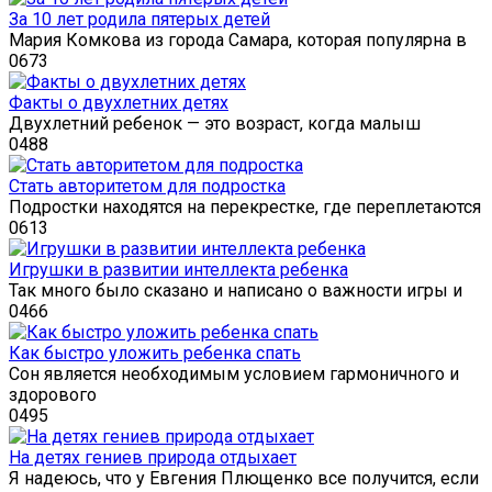
За 10 лет родила пятерых детей
Мария Комкова из города Самара, которая популярна в
0
673
Факты о двухлетних детях
Двухлетний ребенок — это возраст, когда малыш
0
488
Стать авторитетом для подростка
Подростки находятся на перекрестке, где переплетаются
0
613
Игрушки в развитии интеллекта ребенка
Так много было сказано и написано о важности игры и
0
466
Как быстро уложить ребенка спать
Сон является необходимым условием гармоничного и
здорового
0
495
На детях гениев природа отдыхает
Я надеюсь, что у Евгения Плющенко все получится, если