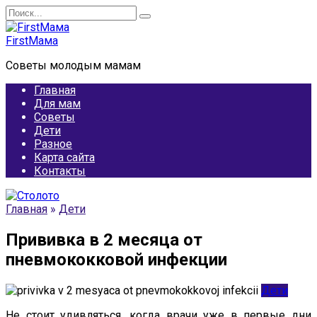
Перейти
Search
к
for:
содержанию
FirstМама
Советы молодым мамам
Главная
Для мам
Советы
Дети
Разное
Карта сайта
Контакты
Главная
»
Дети
Прививка в 2 месяца от
пневмококковой инфекции
Дети
Не стоит удивляться, когда врачи уже в первые дни