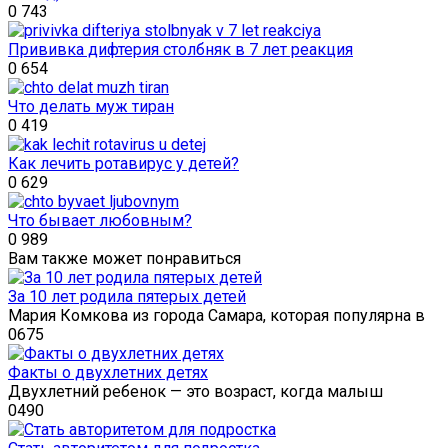
0
743
Прививка дифтерия столбняк в 7 лет реакция
0
654
Что делать муж тиран
0
419
Как лечить ротавирус у детей?
0
629
Что бывает любовным?
0
989
Вам также может понравиться
За 10 лет родила пятерых детей
Мария Комкова из города Самара, которая популярна в
0
675
Факты о двухлетних детях
Двухлетний ребенок — это возраст, когда малыш
0
490