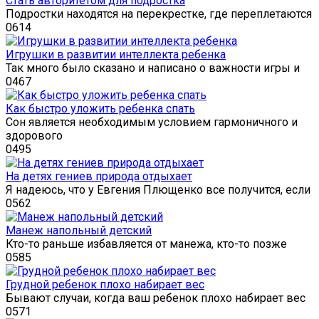
Стать авторитетом для подростка
Подростки находятся на перекрестке, где переплетаются
0
614
Игрушки в развитии интеллекта ребенка
Так много было сказано и написано о важности игры и
0
467
Как быстро уложить ребенка спать
Сон является необходимым условием гармоничного и
здорового
0
495
На детях гениев природа отдыхает
Я надеюсь, что у Евгения Плющенко все получится, если
0
562
Манеж напольный детский
Кто-то раньше избавляется от манежа, кто-то позже
0
585
Грудной ребенок плохо набирает вес
Бывают случаи, когда ваш ребенок плохо набирает вес
0
571