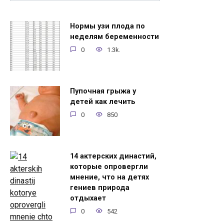
Нормы узи плода по
неделям беременности
0
1.3k.
Пупочная грыжа у
детей как лечить
0
850
14 актерских династий,
которые опровергли
мнение, что на детях
гениев природа
отдыхает
0
542