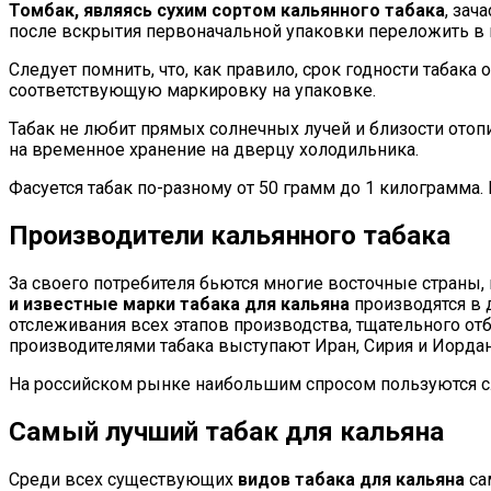
Томбак, являясь сухим сортом кальянного табака
, зач
после вскрытия первоначальной упаковки переложить в 
Следует помнить, что, как правило, срок годности табак
соответствующую маркировку на упаковке.
Табак не любит прямых солнечных лучей и близости отоп
на временное хранение на дверцу холодильника.
Фасуется табак по-разному от 50 грамм до 1 килограмма. 
Производители кальянного табака
За своего потребителя бьются многие восточные страны,
и известные марки табака для кальяна
производятся в 
отслеживания всех этапов производства, тщательного от
производителями табака выступают Иран, Сирия и Иордан
На российском рынке наибольшим спросом пользуются следую
Самый лучший табак для кальяна
Среди всех существующих
видов табака для кальяна
са