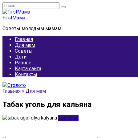
Перейти
Search
к
for:
содержанию
FirstМама
Советы молодым мамам
Главная
Для мам
Советы
Дети
Разное
Карта сайта
Контакты
Главная
»
Для мам
Табак уголь для кальяна
Для мам