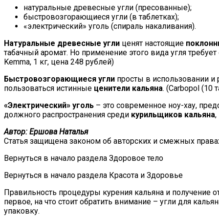
натуральные древесные угли (пресованные);
быстровозгорающиеся угли (в таблетках);
«электрический» уголь (спираль накаливания).
Натуральные древесные угли
ценят настоящие
поклонн
табачный аромат. Но применение этого вида угля требуе
Kemma, 1 кг, цена 248 рублей)
Быстровозгорающиеся угли
просты в использовании и р
пользоваться истинные
ценители кальяна
. (Carbopol (10 
«Электрический» уголь
– это современное ноу-хау, пред
должного распространения среди
курильщиков кальяна
Автор: Ершова Наталья
Статья защищена законом об авторских и смежных правах.
Вернуться в начало раздела Здоровое тело
Вернуться в начало раздела Красота и Здоровье
Правильность процедуры курения кальяна и получение о
первое, на что стоит обратить внимание – угли для кальян
упаковку.