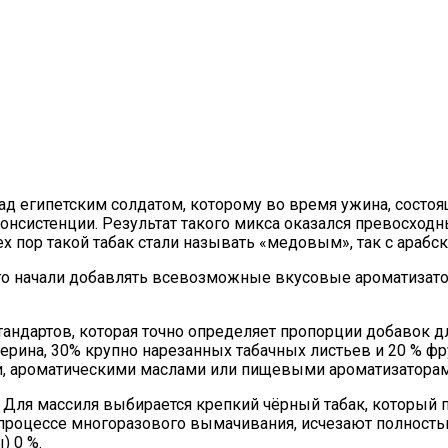
азад египетским солдатом, которому во время ужина, состо
онсистенции. Результат такого микса оказался превосходны
ех пор такой табак стали называть «медовым», так с арабс
его начали добавлять всевозможные вкусовые ароматизатор
тандартов, которая точно определяет пропорции добавок д
ицерина, 30% крупно нарезанных табачных листьев и 20 % 
и, ароматическими маслами или пищевыми ароматизаторам
. Для массиля выбирается крепкий чёрный табак, который 
 процессе многоразового вымачивания, исчезают полность
) 0 %.