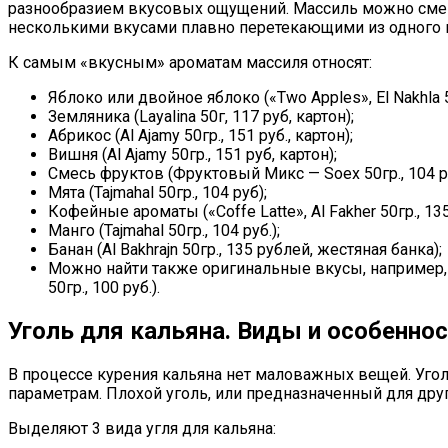
разнообразием вкусовых ощущений. Массиль можно смеш
несколькими вкусами плавно перетекающими из одного в
К самым «вкусным» ароматам массиля относят:
Яблоко или двойное яблоко («Two Apples», El Nakhla 50
Земляника (Layalina 50г, 117 руб, картон);
Абрикос (Al Ajamy 50гр., 151 руб., картон);
Вишня (Al Ajamy 50гр., 151 руб, картон);
Смесь фруктов (Фруктовый Микс — Soex 50гр., 104 ру
Мята (Tajmahal 50гр., 104 руб);
Кофейные ароматы («Coffe Latte», Al Fakher 50гр., 135 
Манго (Tajmahal 50гр., 104 руб.);
Банан (Al Bakhrajn 50гр., 135 рублей, жестяная банка);
Можно найти также оригинальные вкусы, например, жева
50гр., 100 руб.).
Уголь для кальяна. Виды и особеннос
В процессе курения кальяна нет маловажных вещей. Уго
параметрам. Плохой уголь, или предназначенный для дру
Выделяют 3 вида угля для кальяна: