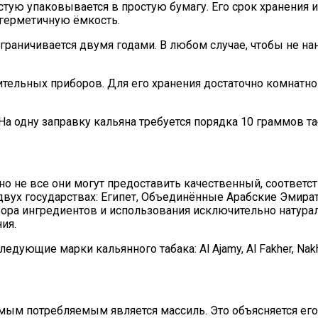
астую упаковывается в простую бумагу. Его срок хранения
герметичную ёмкость.
а ограничивается двумя годами. В любом случае, чтобы не 
ительных приборов. Для его хранения достаточно комнатн
На одну заправку кальяна требуется порядка 10 граммов та
 но не все они могут предоставить качественный, соответ
двух государствах: Египет, Объединённые Арабские Эмира
бора ингредиентов и использования исключительно натура
ия.
щие марки кальянного табака: Al Ajamy, Al Fakher, Nakhla, 
мым потребляемым является массиль. Это объясняется его