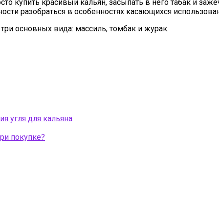
сто купить красивый кальян, засыпать в него табак и заже
тности разобраться в особенностях касающихся использовани
 три основных вида: массиль, томбак и журак.
ия угля для кальяна
при покупке?