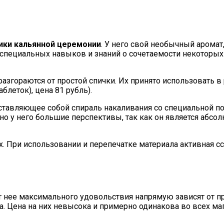
ики кальянной церемонии
. У него свой необычный аромат
т специальных навыков и знаний о сочетаемости некоторы
азгораются от простой спички. Их принято использовать в
таблеток), цена 81 рубль).
ставляющее собой спираль накаливания со специальной по
, но у него большие перспективы, так как он является абс
 При использовании и перепечатке материала активная ссы
т нее максимального удовольствия напрямую зависят от п
а. Цена на них невысока и примерно одинакова во всех мага