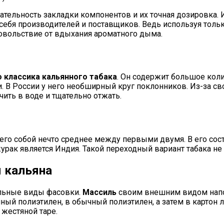
тельность закладки компонентов и их точная дозировка. 
ебя производителей и поставщиков. Ведь используя толь
овольствие от вдыхания ароматного дыма.
о классика кальянного табака
. Он содержит большое коли
и. В России у него необширный круг поклонников. Из-за с
ить в воде и тщательно отжать.
щего собой нечто среднее между первыми двумя. В его соста
ак является Индия. Такой переходный вариант табака не 
я кальяна
льные виды фасовки.
Массиль
своим внешним видом напом
ый полиэтилен, в обычный полиэтилен, а затем в картон л
 жестяной таре.