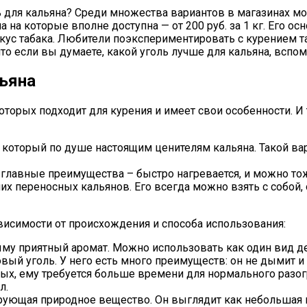
ь для кальяна? Среди множества вариантов в магазинах мо
на которые вполне доступна — от 200 руб. за 1 кг. Его о
с табака. Любители поэкспериментировать с курением так
что если вы думаете, какой уголь лучше для кальяна, вспо
льяна
торых подходит для курения и имеет свои особенности. И 
 который по душе настоящим ценителям кальяна. Такой вар
 главные преимущества – быстро нагревается, и можно тож
х переносных кальянов. Его всегда можно взять с собой,
ависимости от происхождения и способа использования:
му приятный аромат. Можно использовать как один вид д
ый уголь. У него есть много преимуществ: он не дымит и 
вых, ему требуется больше времени для нормального разогр
л.
рующая природное вещество. Он выглядит как небольшая 