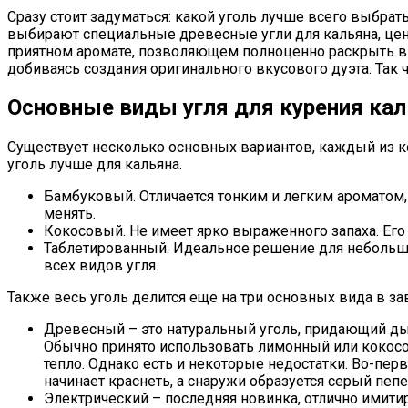
Сразу стоит задуматься: какой уголь лучше всего выбрат
выбирают специальные древесные угли для кальяна, цена 
приятном аромате, позволяющем полноценно раскрыть вку
добиваясь создания оригинального вкусового дуэта. Так 
Основные виды угля для курения ка
Существует несколько основных вариантов, каждый из ко
уголь лучше для кальяна.
Бамбуковый. Отличается тонким и легким ароматом,
менять.
Кокосовый. Не имеет ярко выраженного запаха. Его
Таблетированный. Идеальное решение для небольши
всех видов угля.
Также весь уголь делится еще на три основных вида в з
Древесный – это натуральный уголь, придающий ды
Обычно принято использовать лимонный или кокосов
тепло. Однако есть и некоторые недостатки. Во-пер
начинает краснеть, а снаружи образуется серый пепе
Электрический – последняя новинка, отлично имити