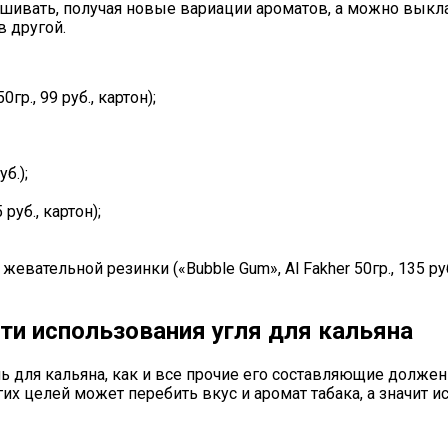
ивать, получая новые вариации ароматов, а можно выкла
 другой.
гр., 99 руб., картон);
б.);
руб., картон);
тельной резинки («Bubble Gum», Al Fakher 50гр., 135 руб.), к
ти использования угля для кальяна
ль для кальяна, как и все прочие его составляющие долж
гих целей может перебить вкус и аромат табака, а значит