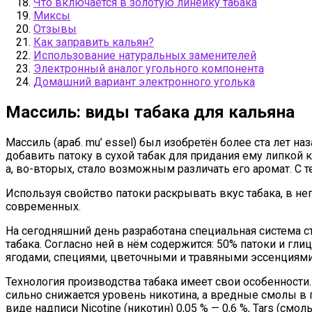
Что включается в золотую линейку табака
Миксы
Отзывы
Как заправить кальян?
Использование натуральных заменителей
Электронный аналог угольного компонента
Домашний вариант электронного уголька
Массиль: виды табака для кальяна
Массиль (араб. mu’ essel) был изобретён более ста лет н
добавить патоку в сухой табак для придания ему липкой к
а, во-вторых, стало возможным различать его аромат. С т
Используя свойство патоки раскрывать вкус табака, в н
современных.
На сегодняшний день разработана специальная система с
табака. Согласно ней в нём содержится: 50% патоки и гл
ягодами, специями, цветочными и травяными эссенциям
Технология производства табака имеет свои особенности
сильно снижается уровень никотина, а вредные смолы в
виде надписи Nicotine (никотин) 0,05 % — 0,6 %, Tars (смолы