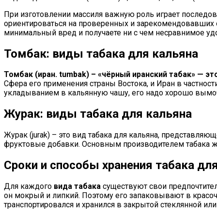
При изготовлении массиля важную роль играет последова
ориентироваться на проверенных и зарекомендовавших с
минимальный вред и получаете ни с чем несравнимое уд
Томбак: виды табака для кальяна
Томбак (иран. tumbak) – «чёрный иранский табак» — эт
Сфера его применения страны Востока, и Иран в частност
укладыванием в кальянную чашу, его надо хорошо вымоч
Журак: виды табака для кальяна
Журак (jurak) – это вид табака для кальяна, представляю
фруктовые добавки. Основным производителем табака жур
Сроки и способы хранения табака дл
Для каждого
вида табака
существуют свои предпочтите
он мокрый и липкий. Поэтому его запаковывают в красочн
транспортировался и хранился в закрытой стеклянной или