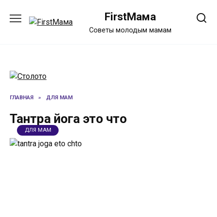
Перейти
FirstМама
к
содержанию
Советы молодым мамам
ГЛАВНАЯ
»
ДЛЯ МАМ
Тантра йога это что
ДЛЯ МАМ