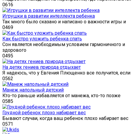
0
616
Игрушки в развитии интеллекта ребенка
Так много было сказано и написано о важности игры и
0
469
Как быстро уложить ребенка спать
Сон является необходимым условием гармоничного и
здорового
0
495
На детях гениев природа отдыхает
Я надеюсь, что у Евгения Плющенко все получится, если
0
562
Манеж напольный детский
Кто-то раньше избавляется от манежа, кто-то позже
0
585
Грудной ребенок плохо набирает вес
Бывают случаи, когда ваш ребенок плохо набирает вес
0
571