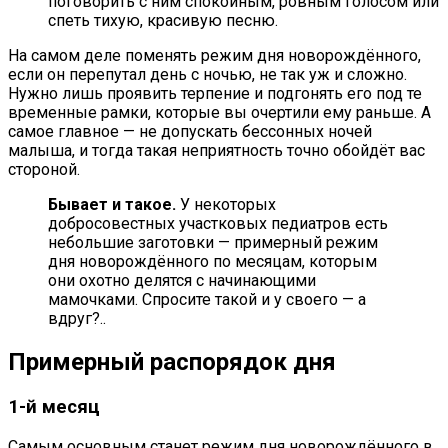
поговорить с ним спокойным, ровным голосом или
спеть тихую, красивую песню.
На самом деле поменять режим дня новорождённого,
если он перепутал день с ночью, не так уж и сложно.
Нужно лишь проявить терпение и подгонять его под те
временные рамки, которые вы очертили ему раньше. А
самое главное — не допускать бессонных ночей
малыша, и тогда такая неприятность точно обойдёт вас
стороной.
Бывает и такое.
У некоторых
добросовестных участковых педиатров есть
небольшие заготовки — примерный режим
дня новорождённого по месяцам, которым
они охотно делятся с начинающими
мамочками. Спросите такой и у своего — а
вдруг?..
Примерный распорядок дня
1-й месяц
Самым основным станет режим дня новорождённого в