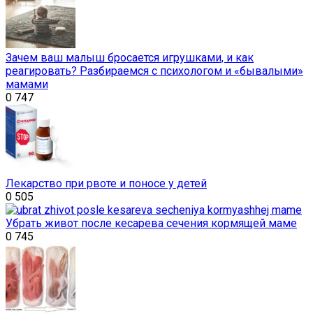
Зачем ваш малыш бросается игрушками, и как
реагировать? Разбираемся с психологом и «бывалыми»
мамами
0
747
Лекарство при рвоте и поносе у детей
0
505
Убрать живот после кесарева сечения кормящей маме
0
745