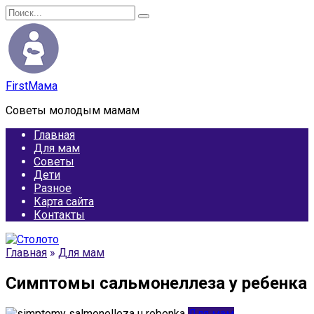
Перейти
Search
к
for:
содержанию
FirstМама
Советы молодым мамам
Главная
Для мам
Советы
Дети
Разное
Карта сайта
Контакты
Главная
»
Для мам
Симптомы сальмонеллеза у ребенка
Для мам