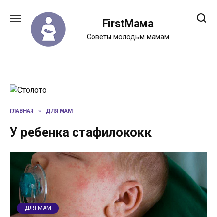
Перейти
к
FirstМама
содержанию
Советы молодым мамам
ГЛАВНАЯ
»
ДЛЯ МАМ
У ребенка стафилококк
ДЛЯ МАМ