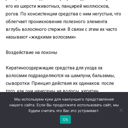
его из шерсти животных, панцирей моллюсков,
рогов. По консистенции средства с ним негустые, что
облегчает проникновение полезного элемента
вглубь волосяного стержня. В связи с этим их часто
называют «жидкими волосами».
Воздействие на локоны
Кератиносодержищие средства для ухода за
волосами подразделяются на шампуни, бальзамы,
сыворотки. Принцип действия их одинаков: после
того, как они нанесены на волосы, кератин
постепенно проникает вглубь волосяных столбов,
Мы используем куки для наилучшего представления
нашего сайта. Если Вы продолжите использовать сайт, мы
заполняет пустоты в нем, склеивает чешуйки.
будем считать что Вас это устраивает.
Шампунь воздействует на волосы 5-10 минут,
Ok
бальзам и сыворотка – дольше. От этого зависит,