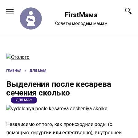
Перейти
к
FirstМама
содержанию
Советы молодым мамам
ГЛАВНАЯ
»
ДЛЯ МАМ
Выделения после кесарева
сечения сколько
ДЛЯ МАМ
Независимо от того, как происходили роды (с
помощью хирургии или естественно), внутренней